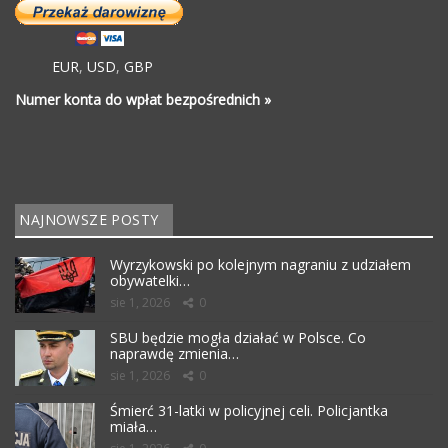
EUR
,
USD
,
GBP
Numer konta do wpłat bezpośrednich »
NAJNOWSZE POSTY
Wyrzykowski po kolejnym nagraniu z udziałem
obywatelki…
sie 1, 2026
0
SBU będzie mogła działać w Polsce. Co
naprawdę zmienia…
sie 1, 2026
0
Śmierć 31-latki w policyjnej celi. Policjantka
miała…