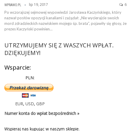
lip 19, 2017
6
WPRAWO.PL
Po wczorajszej sejmowej wypowiedzi Jarosława Kaczyńskiego, który
nazwał posłów opozycji kanaliami i zażądał: „Nie wycierajcie swoich
mord zdradzieckich nazwiskiem mojego śp. brata”, pojawiły się głosy, że
prezes Kaczyński powinien…
UTRZYMUJEMY SIĘ Z WASZYCH WPŁAT.
DZIĘKUJEMY!
Wsparcie:
PLN:
EUR
,
USD
,
GBP
Numer konta do wpłat bezpośrednich »
Wspieraj nas kupując w naszym sklepie.