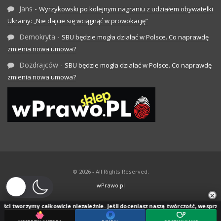
Jans
-
Wyrzykowski po kolejnym nagraniu z udziałem obywatelki
Ukrainy: „Nie dajcie się wciągnąć w prowokację”
Demokryta
-
SBU będzie mogła działać w Polsce. Co naprawdę
zmienia nowa umowa?
Dozdrajców
-
SBU będzie mogła działać w Polsce. Co naprawdę
zmienia nowa umowa?
© 2026 - All Rights Reserved.
wPrawo.pl
×
ci tworzymy całkowicie niezależnie. Jeśli doceniasz naszą twórczość, wesprzyj j