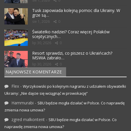
sie 1, 2026
0
Tusk zapowiada kolejną pomoc dla Ukrainy. W
grze są…
sie 1, 2026
0
Światełko nadziei? Coraz więcej Polaków
sceptycznych…
lip 30, 2026
0
Resort sprawdzi, co piszesz o Ukraińcach?
MSWiA zabrało…
lip 30, 2026
0
NAJNOWSZE KOMENTARZE
Flex
-
Wyrzykowski po kolejnym nagraniu z udziałem obywatelki
Ukrainy: „Nie dajcie się wciągnąć w prowokację”
Hammurabi
-
SBU będzie mogła działać w Polsce. Co naprawdę
zmienia nowa umowa?
zgred malkontent
-
SBU będzie mogła działać w Polsce. Co
naprawdę zmienia nowa umowa?