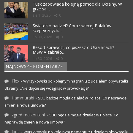
Tusk zapowiada kolejną pomoc dla Ukrainy. W
grze są…
sie 1, 2026
0
Światełko nadziei? Coraz więcej Polaków
sceptycznych…
lip 30, 2026
0
Resort sprawdzi, co piszesz o Ukraińcach?
MSWiA zabrało…
lip 30, 2026
0
NAJNOWSZE KOMENTARZE
Flex
-
Wyrzykowski po kolejnym nagraniu z udziałem obywatelki
Ukrainy: „Nie dajcie się wciągnąć w prowokację”
Hammurabi
-
SBU będzie mogła działać w Polsce. Co naprawdę
zmienia nowa umowa?
zgred malkontent
-
SBU będzie mogła działać w Polsce. Co
naprawdę zmienia nowa umowa?
Jans
-
Wyrzykowski po kolejnym nagraniu z udziałem obywatelki