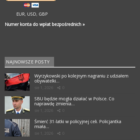
EUR
,
USD
,
GBP
Numer konta do wpłat bezpośrednich »
NAJNOWSZE POSTY
Wyrzykowski po kolejnym nagraniu z udziałem
obywatelki…
sie 1, 2026
0
SBU będzie mogła działać w Polsce. Co
naprawdę zmienia…
sie 1, 2026
0
Śmierć 31-latki w policyjnej celi. Policjantka
miała…
sie 1, 2026
0