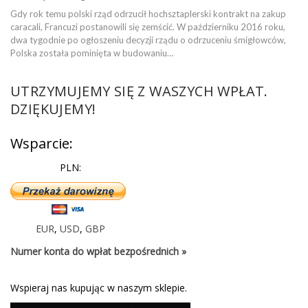
Gdy rok temu polski rząd odrzucił hochsztaplerski kontrakt na zakup
caracali, Francuzi postanowili się zemścić. W październiku 2016 roku,
dwa tygodnie po ogłoszeniu decyzji rządu o odrzuceniu śmigłowców,
Polska została pominięta w budowaniu…
UTRZYMUJEMY SIĘ Z WASZYCH WPŁAT.
DZIĘKUJEMY!
Wsparcie:
PLN:
EUR
,
USD
,
GBP
Numer konta do wpłat bezpośrednich »
Wspieraj nas kupując w naszym sklepie.