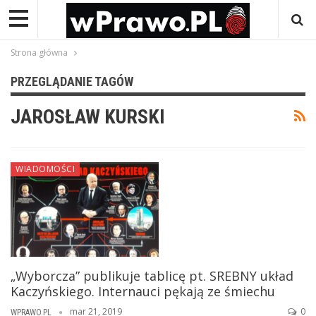
Strona główna
PRZEGLĄDANIE TAGÓW
JAROSŁAW KURSKI
WIADOMOŚCI
„Wyborcza” publikuje tablicę pt. SREBNY układ
Kaczyńskiego. Internauci pękają ze śmiechu
mar 21, 2019
0
WPRAWO.PL