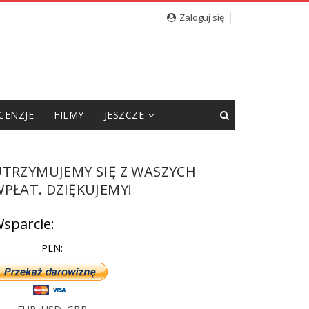
Zaloguj się
CENZJE
FILMY
JESZCZE
UTRZYMUJEMY SIĘ Z WASZYCH
PŁAT. DZIĘKUJEMY!
sparcie:
PLN: