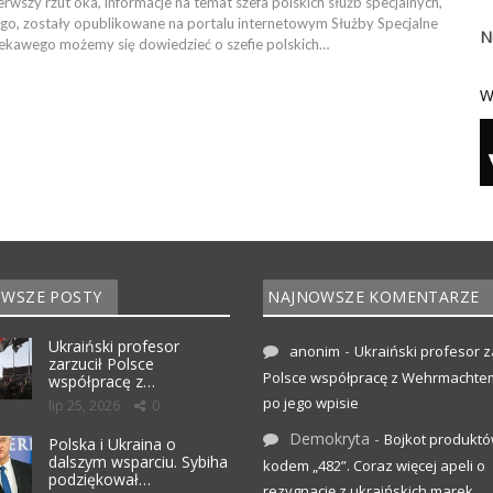
ierwszy rzut oka, informacje na temat szefa polskich służb specjalnych,
go, zostały opublikowane na portalu internetowym Służby Specjalne
N
iekawego możemy się dowiedzieć o szefie polskich…
W
WSZE POSTY
NAJNOWSZE KOMENTARZE
Ukraiński profesor
-
anonim
Ukraiński profesor z
zarzucił Polsce
Polsce współpracę z Wehrmachte
współpracę z…
po jego wpisie
lip 25, 2026
0
Demokryta
-
Bojkot produktó
Polska i Ukraina o
dalszym wsparciu. Sybiha
kodem „482”. Coraz więcej apeli o
podziękował…
rezygnację z ukraińskich marek