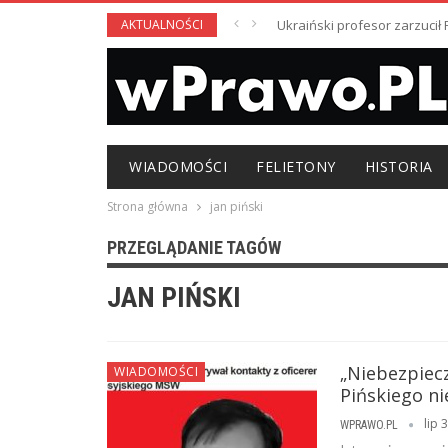
AKTUALNOŚCI
Ukraiński profesor zarzuci
WIADOMOŚCI
FELIETONY
HISTORIA
Strona główna
jan piński
PRZEGLĄDANIE TAGÓW
JAN PIŃSKI
„Niebezpiec
WIADOMOŚCI
Pińskiego ni
lip 
WPRAWO.PL