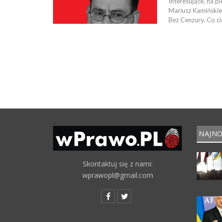
Interesujące, na p
Mariusz Kamińskie
Bez Cenzury. Co c
NAJNO
Skontaktuj się z nami:
wprawopl@gmail.com