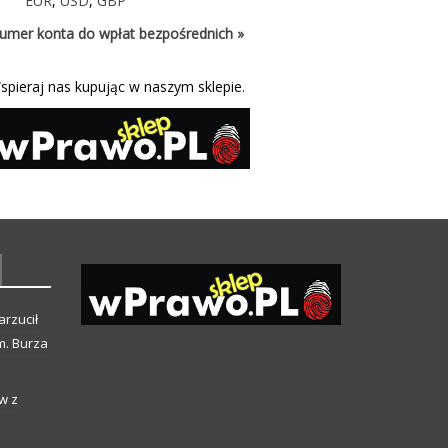
EUR
,
USD
,
GBP
umer konta do wpłat bezpośrednich »
spieraj nas kupując w naszym sklepie.
arzucił
m. Burza
w z