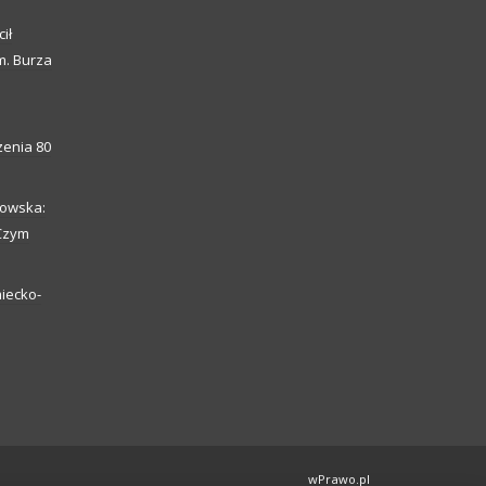
ił
m. Burza
enia 80
howska:
 Czym
iecko-
wPrawo.pl