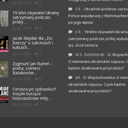
lip 25, 2026
0
z-k
-
Ukraiński profesor zarzuc
19-letni obywatel Ukrainy
Polsce współpracę z Wehrmachte
zatrzymany podczas
próby…
po jego wpisie
lip 25, 2026
0
z-k
-
19-letni obywatel Ukrainy
Jacek Międlar dla „Do
zatrzymany podczas próby wyłudz
Rzeczy” o sukcesach i
tys. zł od seniora
kulisach…
lip 24, 2026
0
M.S. Kazimierak
-
D. Wojciec
O niemiecko-ukraińskim sojuszu.
Zygmunt Jan Rumel –
poeta, żołnierz
będzie skutkował w przyszłości?
Batalionów…
ad
-
D. Wojciechowska: O niem
lip 24, 2026
0
ukraińskim sojuszu. Czym będzie
Cenzura po żydowsku?!
skutkował w przyszłości?
Książki burzące
holocaustowe mity…
lip 23, 2026
0