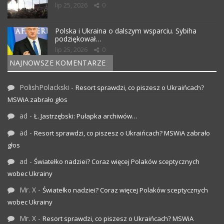
lip 25, 2026
0
Polska i Ukraina o dalszym wsparciu. Sybiha
podziękował…
lip 25, 2026
0
NAJNOWSZE KOMENTARZE
PolishPolackski
-
Resort sprawdzi, co piszesz o Ukraińcach?
MSWiA zabrało głos
ad
-
Ł. Jastrzębski: Pułapka archiwów…
ad
-
Resort sprawdzi, co piszesz o Ukraińcach? MSWiA zabrało
głos
ad
-
Światełko nadziei? Coraz więcej Polaków sceptycznych
wobec Ukrainy
Mr. X
-
Światełko nadziei? Coraz więcej Polaków sceptycznych
wobec Ukrainy
Mr. X
-
Resort sprawdzi, co piszesz o Ukraińcach? MSWiA