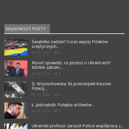
NAJNOWSZE POSTY
Światełko nadziei? Coraz więcej Polaków
sceptycznych…
lip 30, 2026
0
Resort sprawdzi, co piszesz o Ukraińcach?
MSWiA zabrało…
lip 30, 2026
0
D. Wojciechowska: Ile przecierpieli kresowi
Polacy,…
lip 29, 2026
0
Ł. Jastrzębski: Pułapka archiwów…
lip 29, 2026
0
Ukraiński profesor zarzucił Polsce współpracę z…