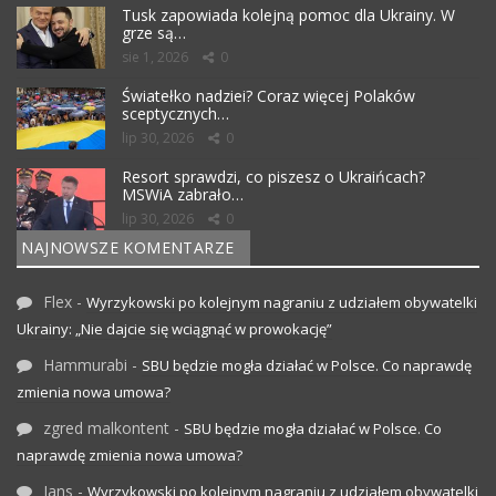
Tusk zapowiada kolejną pomoc dla Ukrainy. W
grze są…
sie 1, 2026
0
Światełko nadziei? Coraz więcej Polaków
sceptycznych…
lip 30, 2026
0
Resort sprawdzi, co piszesz o Ukraińcach?
MSWiA zabrało…
lip 30, 2026
0
NAJNOWSZE KOMENTARZE
Flex
-
Wyrzykowski po kolejnym nagraniu z udziałem obywatelki
Ukrainy: „Nie dajcie się wciągnąć w prowokację”
Hammurabi
-
SBU będzie mogła działać w Polsce. Co naprawdę
zmienia nowa umowa?
zgred malkontent
-
SBU będzie mogła działać w Polsce. Co
naprawdę zmienia nowa umowa?
Jans
-
Wyrzykowski po kolejnym nagraniu z udziałem obywatelki