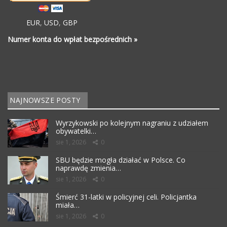
EUR
,
USD
,
GBP
Numer konta do wpłat bezpośrednich »
NAJNOWSZE POSTY
Wyrzykowski po kolejnym nagraniu z udziałem
obywatelki…
sie 1, 2026
0
SBU będzie mogła działać w Polsce. Co
naprawdę zmienia…
sie 1, 2026
0
Śmierć 31-latki w policyjnej celi. Policjantka
miała…
sie 1, 2026
0