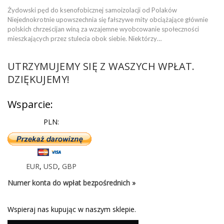
Żydowski pęd do ksenofobicznej samoizolacji od Polaków
Niejednokrotnie upowszechnia się fałszywe mity obciążające głównie
polskich chrześcijan winą za wzajemne wyobcowanie społeczności
mieszkających przez stulecia obok siebie. Niektórzy…
UTRZYMUJEMY SIĘ Z WASZYCH WPŁAT.
DZIĘKUJEMY!
Wsparcie:
PLN:
EUR
,
USD
,
GBP
Numer konta do wpłat bezpośrednich »
Wspieraj nas kupując w naszym sklepie.