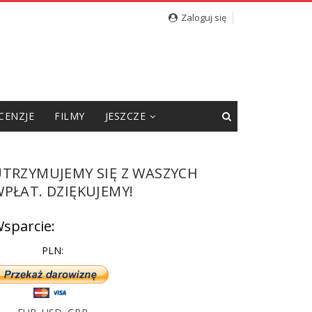
Zaloguj się
CENZJE
FILMY
JESZCZE
UTRZYMUJEMY SIĘ Z WASZYCH
PŁAT. DZIĘKUJEMY!
sparcie:
PLN: