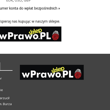
EUR
,
USD
,
GBP
umer konta do wpłat bezpośrednich »
spieraj nas kupując w naszym sklepie.
or
ie
arzucił
m. Burza