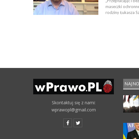
„Przepłacając i b
maseczki ochronne 
rodziny Łukasza S
NAJNO
Skontaktuj się z nami:
wprawopl@gmail.com