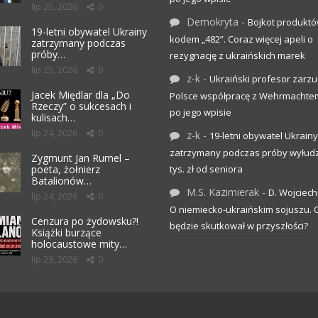
lip 25, 2026
0
Demokryta
-
Bojkot produktó
19-letni obywatel Ukrainy
kodem „482”. Coraz więcej apeli o
zatrzymany podczas
próby…
rezygnację z ukraińskich marek
lip 25, 2026
0
z-k
-
Ukraiński profesor zarzuc
Jacek Międlar dla „Do
Polsce współpracę z Wehrmachte
Rzeczy” o sukcesach i
po jego wpisie
kulisach…
lip 24, 2026
0
z-k
-
19-letni obywatel Ukrainy
zatrzymany podczas próby wyłudz
Zygmunt Jan Rumel –
poeta, żołnierz
tys. zł od seniora
Batalionów…
M.S. Kazimierak
-
D. Wojciec
lip 24, 2026
0
O niemiecko-ukraińskim sojuszu.
Cenzura po żydowsku?!
będzie skutkował w przyszłości?
Książki burzące
holocaustowe mity…
lip 23, 2026
0