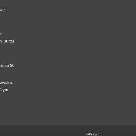
w z
ił
m. Burza
enia 80
howska:
 Czym
wPrawo.pl