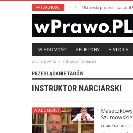
AKTUALNOŚCI
Ukraiński profesor zarzuci
WIADOMOŚCI
FELIETONY
HISTORIA
Strona główna
instruktor narciarski
PRZEGLĄDANIE TAGÓW
INSTRUKTOR NARCIARSKI
Maseczkowy 
WIADOMOŚCI
Szumowskieg
KATARZYNA TRETER-SIERPI