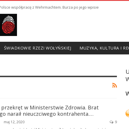
ł Polsce współpracę z Wehrmachtem. Burza po jego wpisie
ŚWIADKOWIE RZEZI WOŁYŃSKIEJ
MUZYKA, KULTURA I RE
W
W
przekręt w Ministerstwie Zdrowia. Brat
o naraił nieuczciwego kontrahenta.…
maj 12, 2020
9
ŃSKA