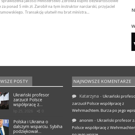
ez sprawdzenia jakości Ministerstwo Zdrowia kupiło bezwartościowe
za ponad 5 mln zł. Zarobił na tym instruktor narciarski, przyjaciel
N
zumowskiego. Transakcję ułatwił mu brat ministra…
W
WSZE POSTY
NAJNOWSZE KOMENTARZE
Ukraiński profesor
Katarzyna
-
Ukraiński profes
zarzucił Polsce
zarzucił Polsce współpracę z
współpracę z…
Wehrmachtem. Burza po jego wpis
lip 25, 2026
0
-
anonim
Ukraiński profesor z
Polska i Ukraina o
dalszym wsparciu. Sybiha
Polsce współpracę z Wehrmachte
podziękował…
po jego wpisie