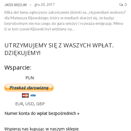
gru 20, 2017
0
JACEK MIĘDLAR
Kilka dni temu ogłoszono zakończenie zbiórki na „stypendium wolności”
dla Mateusza Kijowskiego, który w mediach skarżył się, że będąc
bezrobotnym nie ma czego do gara włożyć i rozważa emigrację. Mimo
iż w tym czasie Kijowski był widziany na…
UTRZYMUJEMY SIĘ Z WASZYCH WPŁAT.
DZIĘKUJEMY!
Wsparcie:
PLN:
EUR
,
USD
,
GBP
Numer konta do wpłat bezpośrednich »
Wspieraj nas kupując w naszym sklepie.