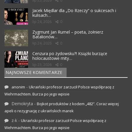
lip 25, 2026
0
Jacek Międlar dla „Do Rzeczy” o sukcesach i
kulisach…
lip 24, 2026
0
Zygmunt Jan Rumel – poeta, żołnierz
Batalionów…
lip 24, 2026
0
Cenzura po żydowsku?! Książki burzące
holocaustowe mity…
lip 23, 2026
0
NAJNOWSZE KOMENTARZE
-
anonim
Ukraiński profesor zarzucił Polsce współpracę z
Wehrmachtem. Burza po jego wpisie
Demokryta
-
Bojkot produktów z kodem „482”. Coraz więcej
apeli o rezygnację z ukraińskich marek
z-k
-
Ukraiński profesor zarzucił Polsce współpracę z
Wehrmachtem. Burza po jego wpisie