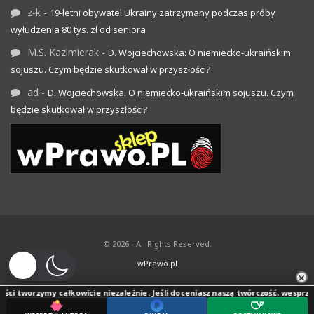
z-k
-
19-letni obywatel Ukrainy zatrzymany podczas próby
wyłudzenia 80 tys. zł od seniora
M.S. Kazimierak
-
D. Wojciechowska: O niemiecko-ukraińskim
sojuszu. Czym będzie skutkował w przyszłości?
ad
-
D. Wojciechowska: O niemiecko-ukraińskim sojuszu. Czym
będzie skutkował w przyszłości?
© 2026 - All Rights Reserved.
wPrawo.pl
×
ci tworzymy całkowicie niezależnie. Jeśli doceniasz naszą twórczość, wesprzyj j