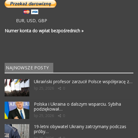
EUR
,
USD
,
GBP
Numer konta do wpłat bezpośrednich »
NAJNOWSZE POSTY
Ukraiński profesor zarzucił Polsce współpracę z…
lip 25, 2026
0
Polska i Ukraina o dalszym wsparciu. Sybiha
podziękował…
lip 25, 2026
0
19-letni obywatel Ukrainy zatrzymany podczas
próby…