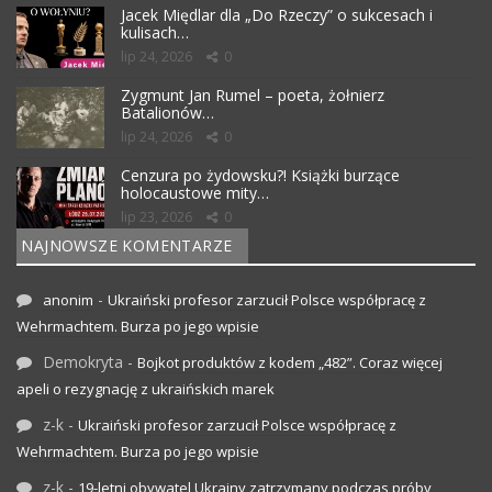
Jacek Międlar dla „Do Rzeczy” o sukcesach i
kulisach…
lip 24, 2026
0
Zygmunt Jan Rumel – poeta, żołnierz
Batalionów…
lip 24, 2026
0
Cenzura po żydowsku?! Książki burzące
holocaustowe mity…
lip 23, 2026
0
NAJNOWSZE KOMENTARZE
-
anonim
Ukraiński profesor zarzucił Polsce współpracę z
Wehrmachtem. Burza po jego wpisie
Demokryta
-
Bojkot produktów z kodem „482”. Coraz więcej
apeli o rezygnację z ukraińskich marek
z-k
-
Ukraiński profesor zarzucił Polsce współpracę z
Wehrmachtem. Burza po jego wpisie
z-k
-
19-letni obywatel Ukrainy zatrzymany podczas próby