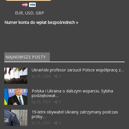
EUR
,
USD
,
GBP
Numer konta do wpłat bezpośrednich »
NAJNOWSZE POSTY
Ukraiński profesor zarzucił Polsce współpracę z…
lip 25, 2026
0
Polska i Ukraina o dalszym wsparciu. Sybiha
podziękował…
lip 25, 2026
0
19-letni obywatel Ukrainy zatrzymany podczas
próby…
lip 25, 2026
0