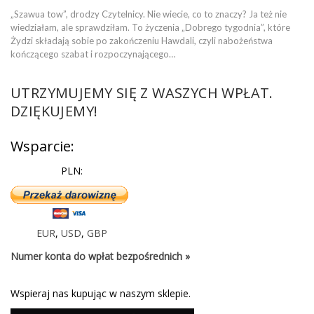
„Szawua tow”, drodzy Czytelnicy. Nie wiecie, co to znaczy? Ja też nie
wiedziałam, ale sprawdziłam. To życzenia „Dobrego tygodnia”, które
Żydzi składają sobie po zakończeniu Hawdali, czyli nabożeństwa
kończącego szabat i rozpoczynającego…
UTRZYMUJEMY SIĘ Z WASZYCH WPŁAT.
DZIĘKUJEMY!
Wsparcie:
PLN:
EUR
,
USD
,
GBP
Numer konta do wpłat bezpośrednich »
Wspieraj nas kupując w naszym sklepie.