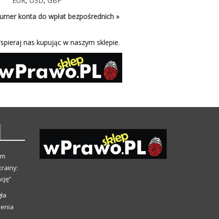
EUR
,
USD
,
GBP
umer konta do wpłat bezpośrednich »
spieraj nas kupując w naszym sklepie.
ym
rainy:
cję”
ła
ienia