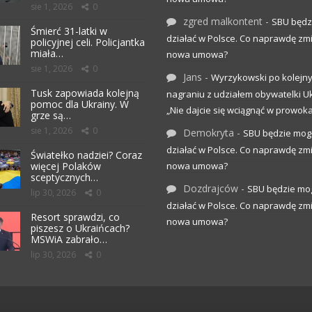
sie 1, 2026
0
zgred malkontent
-
SBU będz
Śmierć 31-latki w
działać w Polsce. Co naprawdę zm
policyjnej celi. Policjantka
miała…
nowa umowa?
sie 1, 2026
0
Jans
-
Wyrzykowski po kolejn
Tusk zapowiada kolejną
nagraniu z udziałem obywatelki Uk
pomoc dla Ukrainy. W
„Nie dajcie się wciągnąć w prowoka
grze są…
sie 1, 2026
0
Demokryta
-
SBU będzie mog
działać w Polsce. Co naprawdę zm
Światełko nadziei? Coraz
więcej Polaków
nowa umowa?
sceptycznych…
Dozdrajców
-
SBU będzie mo
lip 30, 2026
0
działać w Polsce. Co naprawdę zm
Resort sprawdzi, co
nowa umowa?
piszesz o Ukraińcach?
MSWiA zabrało…
lip 30, 2026
0