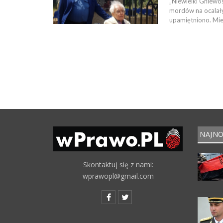
„Niewielki Gniewo
mordów na ocalałyc
upamiętniono. Mies
NAJNO
Skontaktuj się z nami:
wprawopl@gmail.com