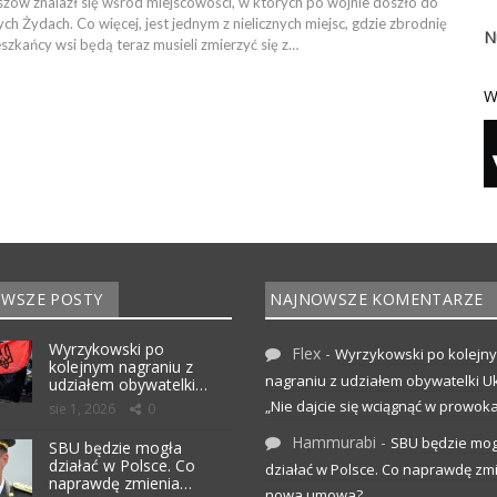
szów znalazł się wśród miejscowości, w których po wojnie doszło do
h Żydach. Co więcej, jest jednym z nielicznych miejsc, gdzie zbrodnię
N
zkańcy wsi będą teraz musieli zmierzyć się z…
W
WSZE POSTY
NAJNOWSZE KOMENTARZE
Wyrzykowski po
Flex
-
Wyrzykowski po kolejn
kolejnym nagraniu z
nagraniu z udziałem obywatelki Uk
udziałem obywatelki…
„Nie dajcie się wciągnąć w prowoka
sie 1, 2026
0
Hammurabi
-
SBU będzie mog
SBU będzie mogła
działać w Polsce. Co
działać w Polsce. Co naprawdę zm
naprawdę zmienia…
nowa umowa?