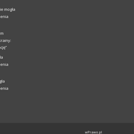
ie mogła
ienia
ym
rainy:
cję”
ła
ienia
gła
ienia
wPrawo.pl