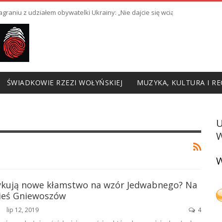
raniu z udziałem obywatelki Ukrainy: „Nie dajcie się wciągnąć w prowoka
ŚWIADKOWIE RZEZI WOŁYŃSKIEJ
MUZYKA, KULTURA I RE
W
W
zykują nowe kłamstwo na wzór Jedwabnego? Na
ieś Gniewoszów
lip 12, 2019
4
ŃSKA