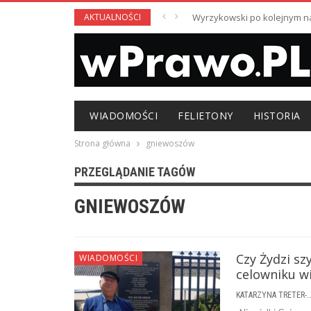
AKTUALNOŚCI
Wyrzykowski po kolejnym nag
WIADOMOŚCI
FELIETONY
HISTORIA
Strona główna
gniewoszów
PRZEGLĄDANIE TAGÓW
GNIEWOSZÓW
Czy Żydzi s
WIADOMOŚCI
celowniku w
KATARZYNA TRETER-SIERPI