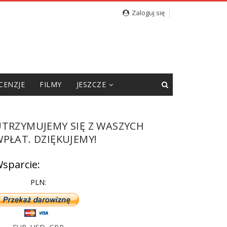
cję”
Zaloguj się
CENZJE
FILMY
JESZCZE
UTRZYMUJEMY SIĘ Z WASZYCH
PŁAT. DZIĘKUJEMY!
sparcie:
PLN: