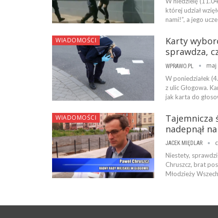
W niedzielę (11.0
której udział wzi
nami!”, a jego ucz
Karty wyborc
WIADOMOŚCI
sprawdza, cz
maj 
WPRAWO.PL
W poniedziałek (4
z ulic Głogowa. K
jak karta do głos
Tajemnicza 
WIADOMOŚCI
nadepnął na 
c
JACEK MIĘDLAR
Niestety, sprawdzi
Chruszcz, brat pos
Młodzieży Wszechp