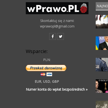
NAJNO
Skontaktuj się z nami:
wprawopl@gmail.com
Wsparcie:
PLN:
EUR
,
USD
,
GBP
Numer konta do wpłat bezpośrednich »