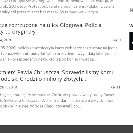
4.2021) odbyła się w Głogowie antylockdownowa manifestacja, w
ęło ok. 200 osób. Protest odbywał się pod hasłem „Polaku! Dawaj z
N
estnicy szli przez miasto bez masek. W ramach walki z tym…
ze rozrzucone na ulicy Głogowa. Policja
W
y to oryginały
4, 2020
0
.05.2020) policja zabezpieczyła karty wyborcze rozrzucone na jednej
arty z nazwiskami kandydatów na prezydenta wyglądają identycznie
owania korespondencyjnego, która pod koniec kwietnia…
śmierć Pawła Chruszcza! Sprawdziliśmy komu
odcisk. Chodzi o miliony złotych,…
ze 1, 2018
11
ł się najczarniejszy scenariusz. Od środy poszukiwany radny Paweł
ła Sylwestra Chruszcza (Wolni i Solidarni), a zarazem były działacz
olskiej, nie żyje. W Boże Ciało (czwartek) po…