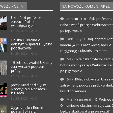
WSZE POSTY
NAJNOWSZE KOMENTARZE
Ukraiński profesor
-
anonim
Ukraiński profesor z
zarzucił Polsce
Polsce współpracę z Wehrmachte
współpracę z…
po jego wpisie
lip 25, 2026
0
Demokryta
-
Bojkot produktó
Polska i Ukraina o
dalszym wsparciu. Sybiha
kodem „482”. Coraz więcej apeli o
podziękował…
rezygnację z ukraińskich marek
lip 25, 2026
0
z-k
-
Ukraiński profesor zarzuc
19-letni obywatel Ukrainy
Polsce współpracę z Wehrmachte
zatrzymany podczas
próby…
po jego wpisie
lip 25, 2026
0
z-k
-
19-letni obywatel Ukrainy
Jacek Międlar dla „Do
zatrzymany podczas próby wyłudz
Rzeczy” o sukcesach i
tys. zł od seniora
kulisach…
lip 24, 2026
0
M.S. Kazimierak
-
D. Wojciec
O niemiecko-ukraińskim sojuszu.
Zygmunt Jan Rumel –
poeta, żołnierz
będzie skutkował w przyszłości?