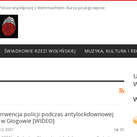
ł Polsce współpracę z Wehrmachtem. Burza po jego wpisie
ŚWIADKOWIE RZEZI WOŁYŃSKIEJ
MUZYKA, KULTURA I RE
W
W
terwencja policji podczas antylockdownowej
i w Głogowie [WIDEO]
12, 2021
25