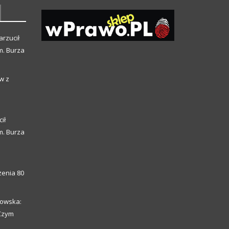
arzucił
m. Burza
w z
ił
m. Burza
enia 80
howska:
 Czym