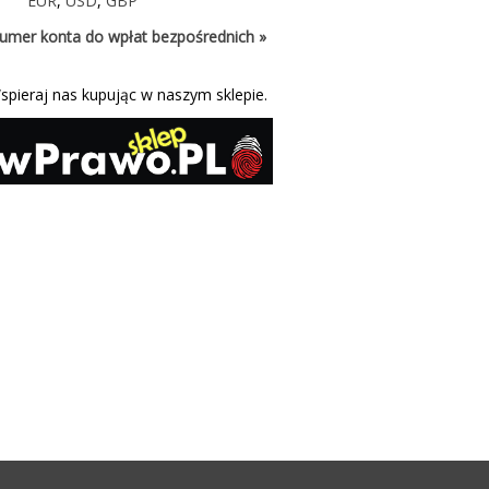
EUR
,
USD
,
GBP
umer konta do wpłat bezpośrednich »
spieraj nas kupując w naszym sklepie.