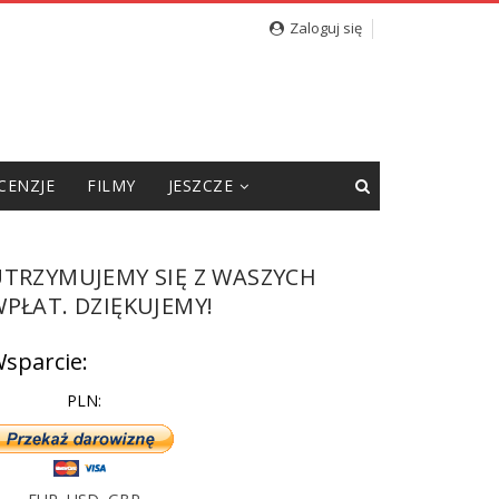
Zaloguj się
CENZJE
FILMY
JESZCZE
UTRZYMUJEMY SIĘ Z WASZYCH
PŁAT. DZIĘKUJEMY!
sparcie:
PLN: