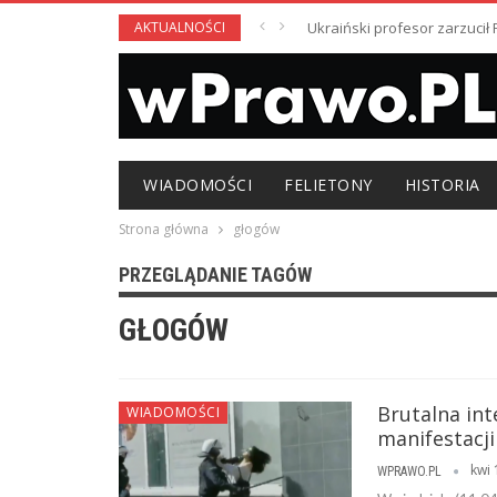
AKTUALNOŚCI
Ukraiński profesor zarzuci
WIADOMOŚCI
FELIETONY
HISTORIA
Strona główna
głogów
PRZEGLĄDANIE TAGÓW
GŁOGÓW
Brutalna in
WIADOMOŚCI
manifestacj
kwi 
WPRAWO.PL