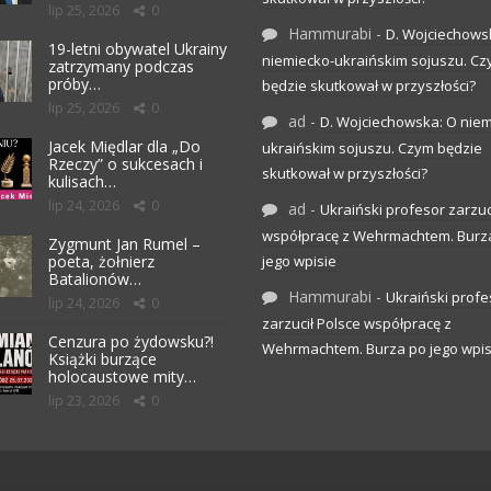
lip 25, 2026
0
Hammurabi
-
D. Wojciechows
19-letni obywatel Ukrainy
niemiecko-ukraińskim sojuszu. C
zatrzymany podczas
próby…
będzie skutkował w przyszłości?
lip 25, 2026
0
ad
-
D. Wojciechowska: O niem
Jacek Międlar dla „Do
ukraińskim sojuszu. Czym będzie
Rzeczy” o sukcesach i
skutkował w przyszłości?
kulisach…
lip 24, 2026
0
ad
-
Ukraiński profesor zarzuc
współpracę z Wehrmachtem. Burz
Zygmunt Jan Rumel –
poeta, żołnierz
jego wpisie
Batalionów…
Hammurabi
-
Ukraiński profe
lip 24, 2026
0
zarzucił Polsce współpracę z
Cenzura po żydowsku?!
Wehrmachtem. Burza po jego wpis
Książki burzące
holocaustowe mity…
lip 23, 2026
0