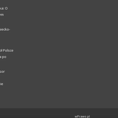
ka: O
zym
iecko-
ił Polsce
a po
sor
ie
wPrawo.pl