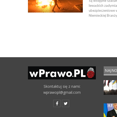
Są wstępne szacun
lewackich zadymi
ubezpieczeniowe w
Niemieckiej Branż
NAJNO
Skontaktuj się z nami:
wprawopl@gmail.com