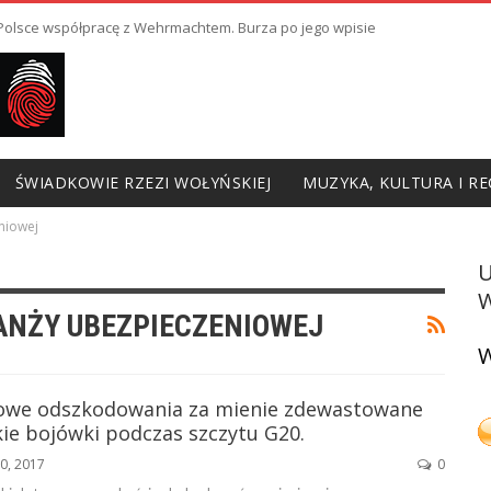
ł Polsce współpracę z Wehrmachtem. Burza po jego wpisie
ŚWIADKOWIE RZEZI WOŁYŃSKIEJ
MUZYKA, KULTURA I RE
niowej
W
ANŻY UBEZPIECZENIOWEJ
W
owe odszkodowania za mienie zdewastowane
ie bojówki podczas szczytu G20.
20, 2017
0