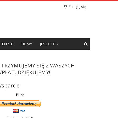
Zaloguj się
CENZJE
FILMY
JESZCZE
UTRZYMUJEMY SIĘ Z WASZYCH
PŁAT. DZIĘKUJEMY!
sparcie:
PLN: