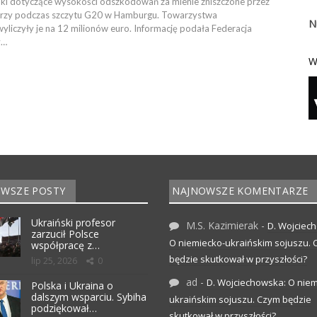
ki dotyczące wysokości odszkodowań za mienie zniszczone przez
arzy podczas szczytu G20 w Hamburgu. Towarzystwa
N
yliczyły je na 12 milionów euro. Informację podała Federacja
y…
W
WSZE POSTY
NAJNOWSZE KOMENTARZE
Ukraiński profesor
M.S. Kazimierak
-
D. Wojciec
zarzucił Polsce
O niemiecko-ukraińskim sojuszu.
współpracę z…
będzie skutkował w przyszłości?
lip 25, 2026
0
ad
-
D. Wojciechowska: O niem
Polska i Ukraina o
dalszym wsparciu. Sybiha
ukraińskim sojuszu. Czym będzie
podziękował…
skutkował w przyszłości?