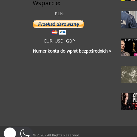
Wsparcie:
PLN:
EUR
,
USD
,
GBP
Numer konta do wpłat bezpośrednich »
© 2026 - All Rights Reserved.