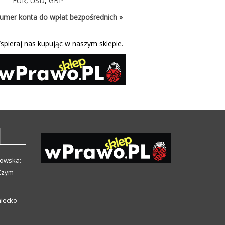
EUR
,
USD
,
GBP
umer konta do wpłat bezpośrednich »
spieraj nas kupując w naszym sklepie.
howska:
 Czym
iecko-