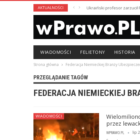
AKTUALNOŚCI
Ukraiński profesor zarzuci
WIADOMOŚCI
FELIETONY
HISTORIA
Strona główna
Federacja Niemieckiej Branży Ubezpiecze
PRZEGLĄDANIE TAGÓW
FEDERACJA NIEMIECKIEJ BR
Wielomilion
WIADOMOŚCI
przez lewack
lip 
WPRAWO.PL