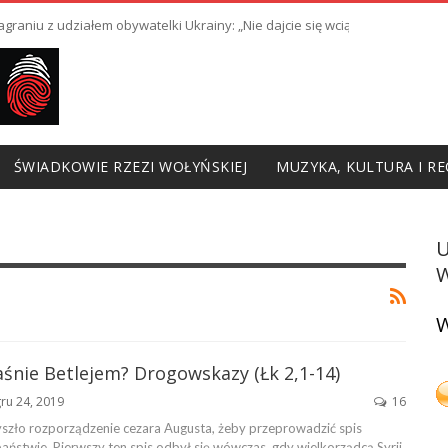
raniu z udziałem obywatelki Ukrainy: „Nie dajcie się wciągnąć w prowoka
ŚWIADKOWIE RZEZI WOŁYŃSKIEJ
MUZYKA, KULTURA I RE
W
W
śnie Betlejem? Drogowskazy (Łk 2,1-14)
ru 24, 2019
16
zło rozporządzenie cezara Augusta, żeby przeprowadzić spis
aństwie. Pierwszy ten spis odbył się wówczas, gdy wielkorządcą Syrii