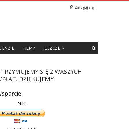
cję”
Zaloguj się
CENZJE
FILMY
JESZCZE
UTRZYMUJEMY SIĘ Z WASZYCH
PŁAT. DZIĘKUJEMY!
sparcie:
PLN: