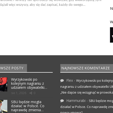
dążali więc wszyscy, aby się dać zapisać, każdy do swego…
N
W
WSZE POSTY
NAJNOWSZE KOMENTARZE
Wyrzykowski po
Flex
-
Wyrzykowski po kolejn
kolejnym nagraniu z
nagraniu z udziałem obywatelki Uk
udziałem obywatelki…
„Nie dajcie się wciągnąć w prowoka
sie 1, 2026
0
Hammurabi
-
SBU będzie mog
SBU będzie mogła
działać w Polsce. Co
działać w Polsce. Co naprawdę zm
naprawdę zmienia…
nowa umowa?