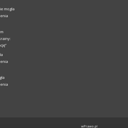
ie mogła
ienia
ym
rainy:
cję”
ła
ienia
gła
ienia
wPrawo.pl