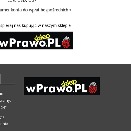
EUR
,
USD
,
GBP
umer konta do wpłat bezpośrednich »
spieraj nas kupując w naszym sklepie.
ym
rainy:
cję”
ła
ienia