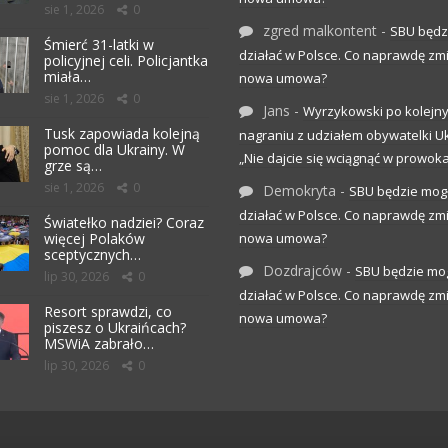
sie 1, 2026
0
zgred malkontent
-
SBU będz
Śmierć 31-latki w
działać w Polsce. Co naprawdę zm
policyjnej celi. Policjantka
miała…
nowa umowa?
sie 1, 2026
0
Jans
-
Wyrzykowski po kolejn
Tusk zapowiada kolejną
nagraniu z udziałem obywatelki Uk
pomoc dla Ukrainy. W
„Nie dajcie się wciągnąć w prowoka
grze są…
sie 1, 2026
0
Demokryta
-
SBU będzie mog
działać w Polsce. Co naprawdę zm
Światełko nadziei? Coraz
więcej Polaków
nowa umowa?
sceptycznych…
Dozdrajców
-
SBU będzie mo
lip 30, 2026
0
działać w Polsce. Co naprawdę zm
Resort sprawdzi, co
nowa umowa?
piszesz o Ukraińcach?
MSWiA zabrało…
lip 30, 2026
0