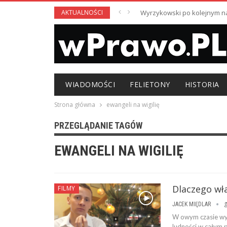
AKTUALNOŚCI
Wyrzykowski po kolejnym nag
WIADOMOŚCI
FELIETONY
HISTORIA
Strona główna
ewangeli na wigilię
PRZEGLĄDANIE TAGÓW
EWANGELI NA WIGILIĘ
Dlaczego wła
FILMY
g
JACEK MIĘDLAR
W owym czasie wys
ludności w całym p