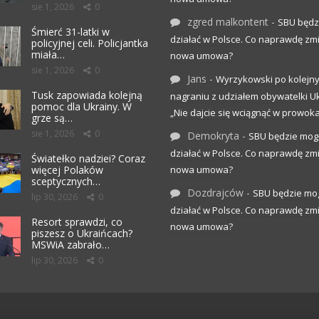
sie 1, 2026
0
zgred malkontent
-
SBU będz
Śmierć 31-latki w
działać w Polsce. Co naprawdę zm
policyjnej celi. Policjantka
miała…
nowa umowa?
sie 1, 2026
0
Jans
-
Wyrzykowski po kolejn
Tusk zapowiada kolejną
nagraniu z udziałem obywatelki Uk
pomoc dla Ukrainy. W
„Nie dajcie się wciągnąć w prowoka
grze są…
sie 1, 2026
0
Demokryta
-
SBU będzie mog
działać w Polsce. Co naprawdę zm
Światełko nadziei? Coraz
więcej Polaków
nowa umowa?
sceptycznych…
Dozdrajców
-
SBU będzie mo
lip 30, 2026
0
działać w Polsce. Co naprawdę zm
Resort sprawdzi, co
nowa umowa?
piszesz o Ukraińcach?
MSWiA zabrało…
lip 30, 2026
0