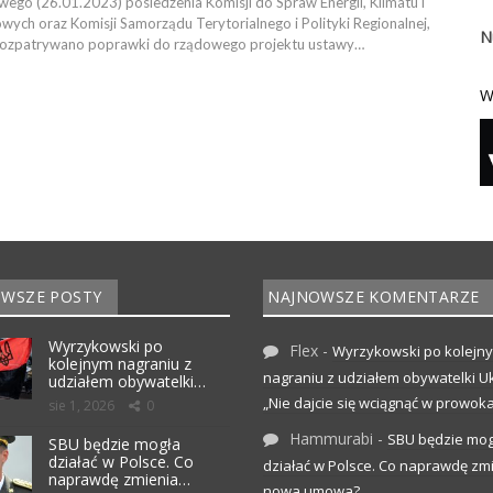
ego (26.01.2023) posiedzenia Komisji do Spraw Energii, Klimatu i
ch oraz Komisji Samorządu Terytorialnego i Polityki Regionalnej,
N
rozpatrywano poprawki do rządowego projektu ustawy…
W
WSZE POSTY
NAJNOWSZE KOMENTARZE
Wyrzykowski po
Flex
-
Wyrzykowski po kolejn
kolejnym nagraniu z
nagraniu z udziałem obywatelki Uk
udziałem obywatelki…
„Nie dajcie się wciągnąć w prowoka
sie 1, 2026
0
Hammurabi
-
SBU będzie mog
SBU będzie mogła
działać w Polsce. Co
działać w Polsce. Co naprawdę zm
naprawdę zmienia…
nowa umowa?