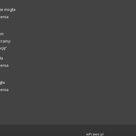
ie mogła
ienia
ym
rainy:
cję”
ła
ienia
gła
ienia
wPrawo.pl