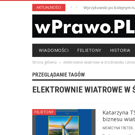
AKTUALNOŚCI
Wyrzykowski po kolejnym nag
WIADOMOŚCI
FELIETONY
HISTORIA
Strona główna
elektrownie wiatrowe w środowisku człow
PRZEGLĄDANIE TAGÓW
ELEKTROWNIE WIATROWE W 
Katarzyna TS
FELIETONY
biznesu wia
KATARZYNA TRETER-SIERPI