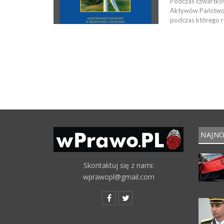
Podczas czwartkow
Aktywów Państwowy
podczas którego 
NAJNO
Skontaktuj się z nami:
wprawopl@gmail.com