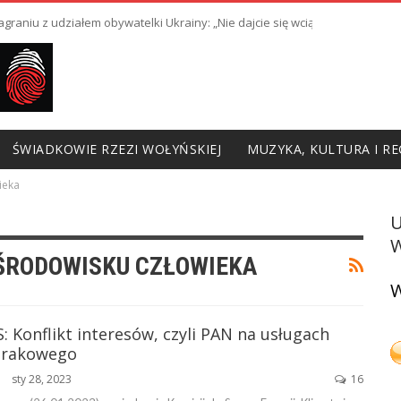
raniu z udziałem obywatelki Ukrainy: „Nie dajcie się wciągnąć w prowoka
ŚWIADKOWIE RZEZI WOŁYŃSKIEJ
MUZYKA, KULTURA I RE
ieka
W
ŚRODOWISKU CZŁOWIEKA
W
: Konflikt interesów, czyli PAN na usługach
trakowego
sty 28, 2023
16
ŃSKA