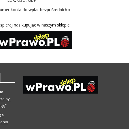
EUR
,
USD
,
GBP
umer konta do wpłat bezpośrednich »
spieraj nas kupując w naszym sklepie.
ym
rainy:
cję”
ła
ienia