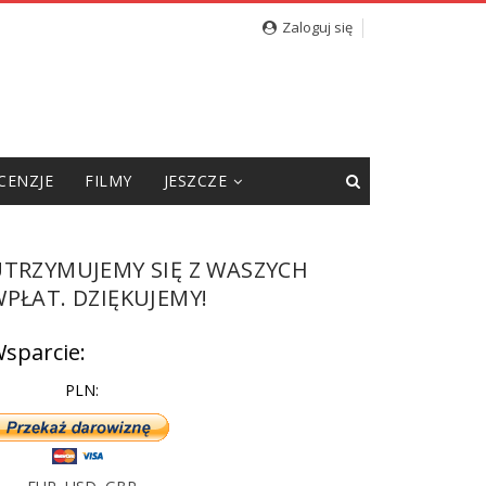
cję”
Zaloguj się
CENZJE
FILMY
JESZCZE
UTRZYMUJEMY SIĘ Z WASZYCH
PŁAT. DZIĘKUJEMY!
sparcie:
PLN: