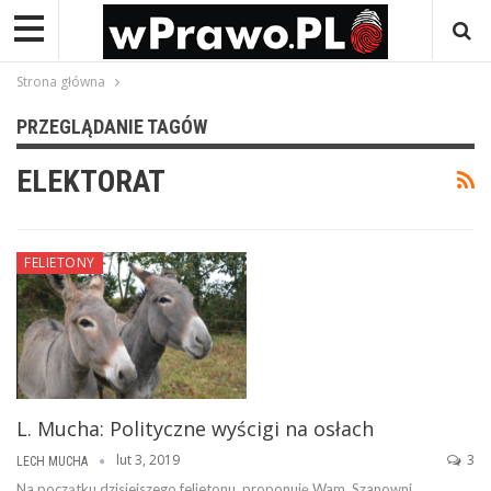
Strona główna
PRZEGLĄDANIE TAGÓW
ELEKTORAT
FELIETONY
L. Mucha: Polityczne wyścigi na osłach
lut 3, 2019
3
LECH MUCHA
Na początku dzisiejszego felietonu, proponuję Wam, Szanowni