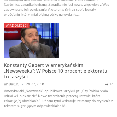
Czytelnicy, zagadkę logiczną. Zagadka nie jest nowa, więc wielu z Was
zapewne zna jej rozwiązanie. A oto ona: Był raz sobie bogaty
włościanin, który miał piękną córkę na wydaniu.…
WIADOMOŚCI
Konstanty Gebert w amerykańskim
„Newsweeku”: W Polsce 10 procent elektoratu
to faszyści
kwi 27, 2018
12
WPRAWO.PL
Amerykański „Newsweek” opublikował artykuł pt. „Czy Polska brała
udział w Holokauście? Nowe twierdzenia przeczą ustawie, która
zakazuje jej obwiniania.” Już sam tytuł wskazuje, że mamy do czynienia z
tekstem sugerującym odpowiedzialność…