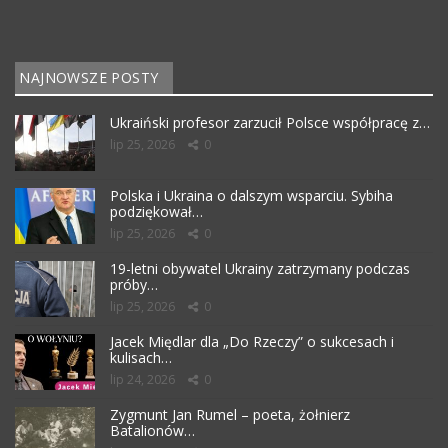
NAJNOWSZE POSTY
Ukraiński profesor zarzucił Polsce współpracę z…
lip 25, 2026
0
Polska i Ukraina o dalszym wsparciu. Sybiha
podziękował…
lip 25, 2026
0
19-letni obywatel Ukrainy zatrzymany podczas
próby…
lip 25, 2026
0
Jacek Międlar dla „Do Rzeczy” o sukcesach i
kulisach…
lip 24, 2026
0
Zygmunt Jan Rumel – poeta, żołnierz
Batalionów…