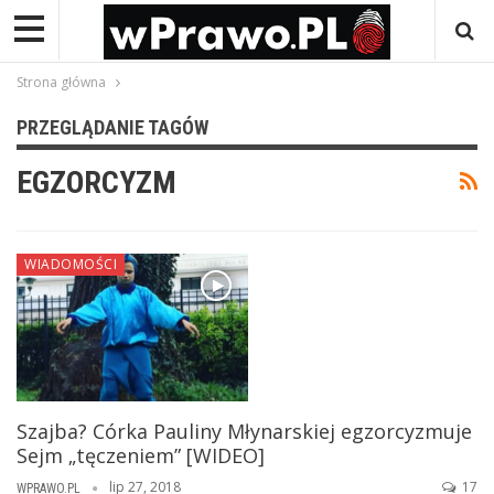
Strona główna
PRZEGLĄDANIE TAGÓW
EGZORCYZM
WIADOMOŚCI
Szajba? Córka Pauliny Młynarskiej egzorcyzmuje
Sejm „tęczeniem” [WIDEO]
lip 27, 2018
17
WPRAWO.PL