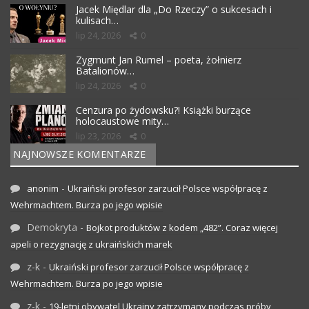
Jacek Międlar dla „Do Rzeczy” o sukcesach i
kulisach…
lip 24, 2026
0
Zygmunt Jan Rumel – poeta, żołnierz
Batalionów…
lip 24, 2026
0
Cenzura po żydowsku?! Książki burzące
holocaustowe mity…
lip 23, 2026
0
NAJNOWSZE KOMENTARZE
-
anonim
Ukraiński profesor zarzucił Polsce współpracę z
Wehrmachtem. Burza po jego wpisie
Demokryta
-
Bojkot produktów z kodem „482”. Coraz więcej
apeli o rezygnację z ukraińskich marek
z-k
-
Ukraiński profesor zarzucił Polsce współpracę z
Wehrmachtem. Burza po jego wpisie
z-k
-
19-letni obywatel Ukrainy zatrzymany podczas próby