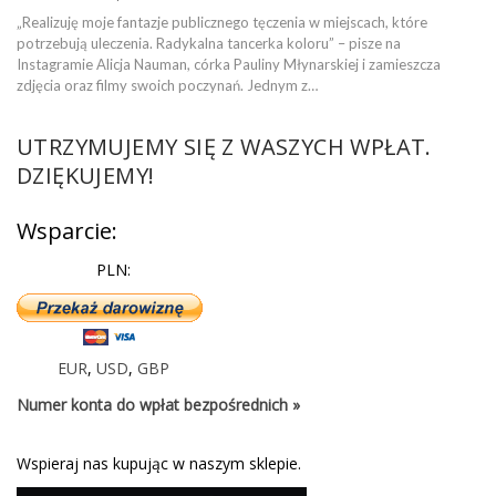
„Realizuję moje fantazje publicznego tęczenia w miejscach, które
potrzebują uleczenia. Radykalna tancerka koloru” – pisze na
Instagramie Alicja Nauman, córka Pauliny Młynarskiej i zamieszcza
zdjęcia oraz filmy swoich poczynań. Jednym z…
UTRZYMUJEMY SIĘ Z WASZYCH WPŁAT.
DZIĘKUJEMY!
Wsparcie:
PLN:
EUR
,
USD
,
GBP
Numer konta do wpłat bezpośrednich »
Wspieraj nas kupując w naszym sklepie.