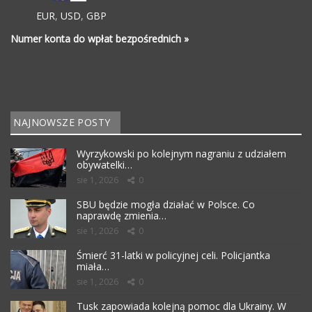
EUR
,
USD
,
GBP
Numer konta do wpłat bezpośrednich »
NAJNOWSZE POSTY
Wyrzykowski po kolejnym nagraniu z udziałem
obywatelki…
sie 1, 2026
0
SBU będzie mogła działać w Polsce. Co
naprawdę zmienia…
sie 1, 2026
0
Śmierć 31-latki w policyjnej celi. Policjantka
miała…
sie 1, 2026
0
Tusk zapowiada kolejną pomoc dla Ukrainy. W