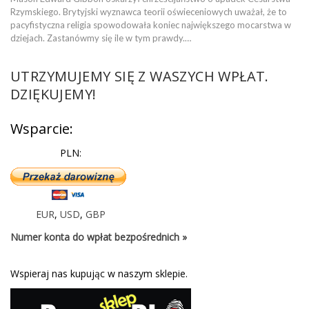
Rzymskiego. Brytyjski wyznawca teorii oświeceniowych uważał, że to
pacyfistyczna religia spowodowała koniec największego mocarstwa w
dziejach. Zastanówmy się ile w tym prawdy.…
UTRZYMUJEMY SIĘ Z WASZYCH WPŁAT.
DZIĘKUJEMY!
Wsparcie:
PLN:
EUR
,
USD
,
GBP
Numer konta do wpłat bezpośrednich »
Wspieraj nas kupując w naszym sklepie.