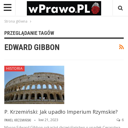
Strona główna
PRZEGLĄDANIE TAGÓW
EDWARD GIBBON
HISTORIA
P. Krzemiński: Jak upadło Imperium Rzymskie?
kwi 21, 2023
6
PAWEŁ KRZEMIŃSKI
Mason Edward Gibbon oskarżył chrześcijaństwo o upadek Cesarstwa