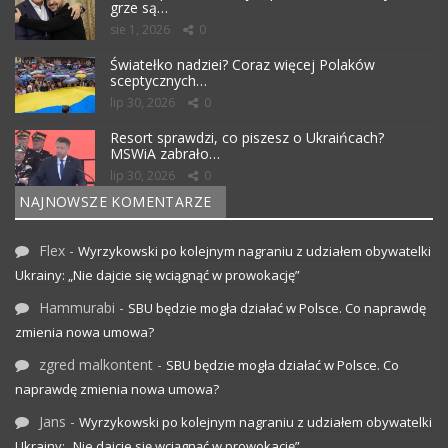
grze są…
sie 1, 2026
0
Światełko nadziei? Coraz więcej Polaków
sceptycznych…
lip 30, 2026
0
Resort sprawdzi, co piszesz o Ukraińcach?
MSWiA zabrało…
lip 30, 2026
0
NAJNOWSZE KOMENTARZE
Flex
-
Wyrzykowski po kolejnym nagraniu z udziałem obywatelki
Ukrainy: „Nie dajcie się wciągnąć w prowokację”
Hammurabi
-
SBU będzie mogła działać w Polsce. Co naprawdę
zmienia nowa umowa?
zgred malkontent
-
SBU będzie mogła działać w Polsce. Co
naprawdę zmienia nowa umowa?
Jans
-
Wyrzykowski po kolejnym nagraniu z udziałem obywatelki
Ukrainy: „Nie dajcie się wciągnąć w prowokację”