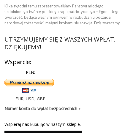
Kilka tygodni temu zaprezentowaliśmy Państwu młodego,
uzdolnionego twórcę polskiego rapu patriotycznego – Egona. Jego
twórczość, będąca ważnym ogniwem w rozbudzaniu poczucia
narodowej tożsamości, małymi krokami się rozwija. Dziś zwracamy…
UTRZYMUJEMY SIĘ Z WASZYCH WPŁAT.
DZIĘKUJEMY!
Wsparcie:
PLN:
EUR
,
USD
,
GBP
Numer konta do wpłat bezpośrednich »
Wspieraj nas kupując w naszym sklepie.