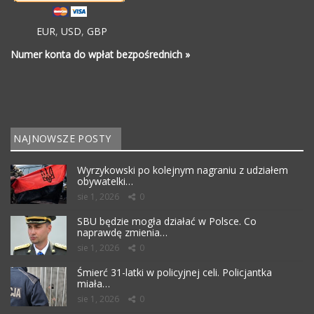
EUR
,
USD
,
GBP
Numer konta do wpłat bezpośrednich »
NAJNOWSZE POSTY
Wyrzykowski po kolejnym nagraniu z udziałem
obywatelki…
sie 1, 2026
0
SBU będzie mogła działać w Polsce. Co
naprawdę zmienia…
sie 1, 2026
0
Śmierć 31-latki w policyjnej celi. Policjantka
miała…
sie 1, 2026
0