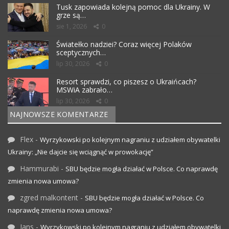
Tusk zapowiada kolejną pomoc dla Ukrainy. W
grze są…
sie 1, 2026
0
Światełko nadziei? Coraz więcej Polaków
sceptycznych…
lip 30, 2026
0
Resort sprawdzi, co piszesz o Ukraińcach?
MSWiA zabrało…
lip 30, 2026
0
NAJNOWSZE KOMENTARZE
Flex
-
Wyrzykowski po kolejnym nagraniu z udziałem obywatelki
Ukrainy: „Nie dajcie się wciągnąć w prowokację”
Hammurabi
-
SBU będzie mogła działać w Polsce. Co naprawdę
zmienia nowa umowa?
zgred malkontent
-
SBU będzie mogła działać w Polsce. Co
naprawdę zmienia nowa umowa?
Jans
-
Wyrzykowski po kolejnym nagraniu z udziałem obywatelki