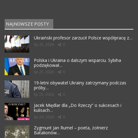
NAJNOWSZE POSTY
Ukraiński profesor zarzucił Polsce współpracę z…
lip 25, 2026
0
Polska i Ukraina o dalszym wsparciu. Sybiha
podziękował…
lip 25, 2026
0
19-letni obywatel Ukrainy zatrzymany podczas
próby…
lip 25, 2026
0
Jacek Międlar dla „Do Rzeczy” o sukcesach i
kulisach…
lip 24, 2026
0
Zygmunt Jan Rumel – poeta, żołnierz
Batalionów…