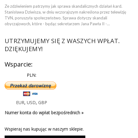
Ze zdziwieniem patrzymy jak sprawa skandalicznych działań kard.
Stanisława Dziwisza, w dniu wczorajszym nakreślona przez telewizję
TVN, poruszyła społeczeństwo. Sprawa dotyczy skandali
obyczajowych, które - będąc sekretarzem Jana Pawła II -…
UTRZYMUJEMY SIĘ Z WASZYCH WPŁAT.
DZIĘKUJEMY!
Wsparcie:
PLN:
EUR
,
USD
,
GBP
Numer konta do wpłat bezpośrednich »
Wspieraj nas kupując w naszym sklepie.