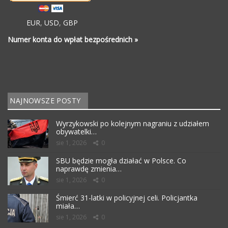
EUR
,
USD
,
GBP
Numer konta do wpłat bezpośrednich »
NAJNOWSZE POSTY
Wyrzykowski po kolejnym nagraniu z udziałem
obywatelki…
sie 1, 2026
0
SBU będzie mogła działać w Polsce. Co
naprawdę zmienia…
sie 1, 2026
0
Śmierć 31-latki w policyjnej celi. Policjantka
miała…
sie 1, 2026
0