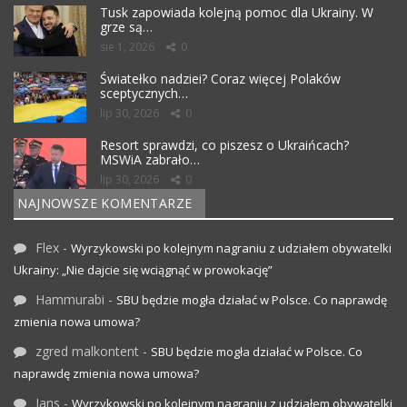
Tusk zapowiada kolejną pomoc dla Ukrainy. W
grze są…
sie 1, 2026
0
Światełko nadziei? Coraz więcej Polaków
sceptycznych…
lip 30, 2026
0
Resort sprawdzi, co piszesz o Ukraińcach?
MSWiA zabrało…
lip 30, 2026
0
NAJNOWSZE KOMENTARZE
Flex
-
Wyrzykowski po kolejnym nagraniu z udziałem obywatelki
Ukrainy: „Nie dajcie się wciągnąć w prowokację”
Hammurabi
-
SBU będzie mogła działać w Polsce. Co naprawdę
zmienia nowa umowa?
zgred malkontent
-
SBU będzie mogła działać w Polsce. Co
naprawdę zmienia nowa umowa?
Jans
-
Wyrzykowski po kolejnym nagraniu z udziałem obywatelki