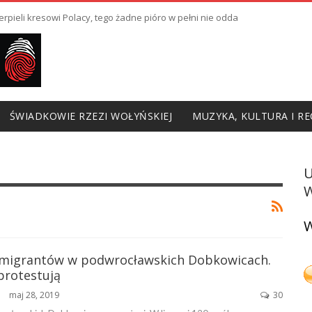
erpieli kresowi Polacy, tego żadne pióro w pełni nie odda
ŚWIADKOWIE RZEZI WOŁYŃSKIEJ
MUZYKA, KULTURA I RE
W
W
 imigrantów w podwrocławskich Dobkowicach.
protestują
maj 28, 2019
30
ŃSKA