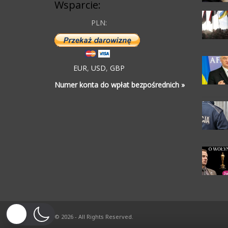
Wsparcie:
PLN:
EUR
,
USD
,
GBP
Numer konta do wpłat bezpośrednich »
© 2026 - All Rights Reserved.