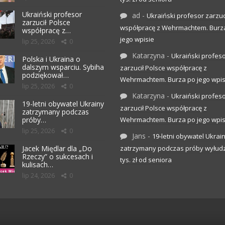
Ukraiński profesor
ad
-
Ukraiński profesor zarzuc
zarzucił Polsce
współpracę z Wehrmachtem. Burz
współpracę z…
jego wpisie
lip 25, 2026
0
Katarzyna
-
Ukraiński profes
Polska i Ukraina o
dalszym wsparciu. Sybiha
zarzucił Polsce współpracę z
podziękował…
Wehrmachtem. Burza po jego wpis
lip 25, 2026
0
Katarzyna
-
Ukraiński profes
19-letni obywatel Ukrainy
zarzucił Polsce współpracę z
zatrzymany podczas
próby…
Wehrmachtem. Burza po jego wpis
lip 25, 2026
0
Jans
-
19-letni obywatel Ukrai
Jacek Międlar dla „Do
zatrzymany podczas próby wyłudz
Rzeczy” o sukcesach i
tys. zł od seniora
kulisach…
lip 24, 2026
0