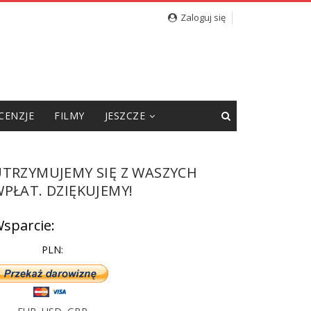
Zaloguj się
CENZJE
FILMY
JESZCZE
UTRZYMUJEMY SIĘ Z WASZYCH
PŁAT. DZIĘKUJEMY!
sparcie:
PLN: