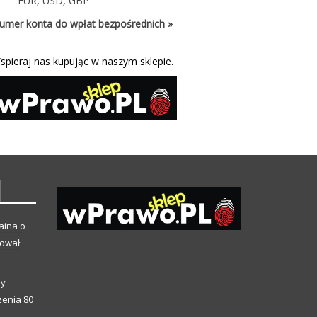
EUR
,
USD
,
GBP
umer konta do wpłat bezpośrednich »
spieraj nas kupując w naszym sklepie.
aina o
kował
ny
enia 80