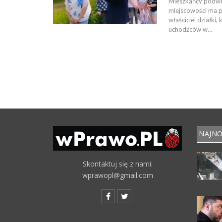
Mieszkańcy podwro
miejscowości ma 
właściciel działki
uchodźców w…
NAJNO
Skontaktuj się z nami:
wprawopl@gmail.com