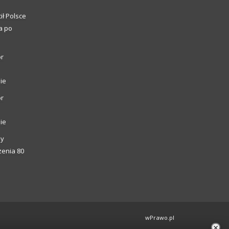
ił Polsce
a po
or
ie
or
ie
ny
enia 80
wPrawo.pl
×