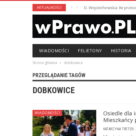
AKTUALNOŚCI
D. Wojciechowska: Ile przeci
WIADOMOŚCI
FELIETONY
HISTORIA
Strona główna
dobkowice
PRZEGLĄDANIE TAGÓW
DOBKOWICE
Osiedle dla
WIADOMOŚCI
Mieszkańcy 
KATARZYNA TRETER-SIERPI