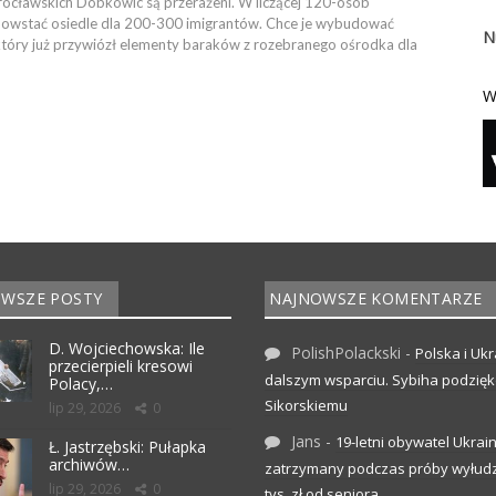
cławskich Dobkowic są przerażeni. W liczącej 120-osób
powstać osiedle dla 200-300 imigrantów. Chce je wybudować
N
, który już przywiózł elementy baraków z rozebranego ośrodka dla
W
WSZE POSTY
NAJNOWSZE KOMENTARZE
D. Wojciechowska: Ile
PolishPolackski
-
Polska i Ukr
przecierpieli kresowi
dalszym wsparciu. Sybiha podzię
Polacy,…
Sikorskiemu
lip 29, 2026
0
Jans
-
19-letni obywatel Ukrai
Ł. Jastrzębski: Pułapka
archiwów…
zatrzymany podczas próby wyłudz
lip 29, 2026
0
tys. zł od seniora