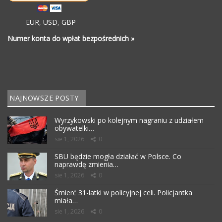
EUR
,
USD
,
GBP
Numer konta do wpłat bezpośrednich »
NAJNOWSZE POSTY
Wyrzykowski po kolejnym nagraniu z udziałem
obywatelki…
sie 1, 2026
0
SBU będzie mogła działać w Polsce. Co
naprawdę zmienia…
sie 1, 2026
0
Śmierć 31-latki w policyjnej celi. Policjantka
miała…
sie 1, 2026
0