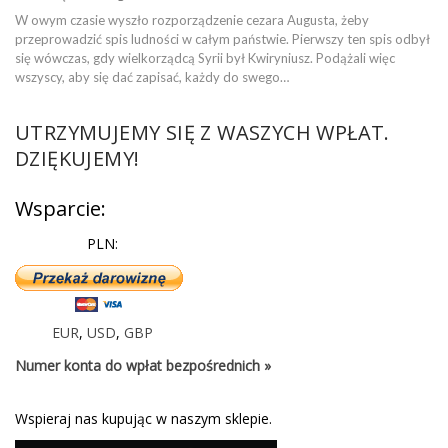
W owym czasie wyszło rozporządzenie cezara Augusta, żeby
przeprowadzić spis ludności w całym państwie. Pierwszy ten spis odbył
się wówczas, gdy wielkorządcą Syrii był Kwiryniusz. Podążali więc
wszyscy, aby się dać zapisać, każdy do swego…
UTRZYMUJEMY SIĘ Z WASZYCH WPŁAT.
DZIĘKUJEMY!
Wsparcie:
PLN:
EUR
,
USD
,
GBP
Numer konta do wpłat bezpośrednich »
Wspieraj nas kupując w naszym sklepie.