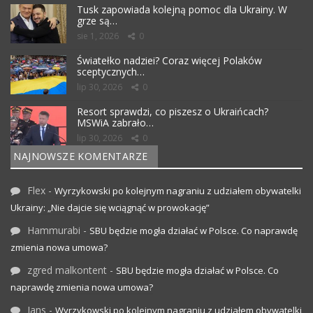
Tusk zapowiada kolejną pomoc dla Ukrainy. W
grze są…
sie 1, 2026
0
Światełko nadziei? Coraz więcej Polaków
sceptycznych…
lip 30, 2026
0
Resort sprawdzi, co piszesz o Ukraińcach?
MSWiA zabrało…
lip 30, 2026
0
NAJNOWSZE KOMENTARZE
Flex
-
Wyrzykowski po kolejnym nagraniu z udziałem obywatelki
Ukrainy: „Nie dajcie się wciągnąć w prowokację”
Hammurabi
-
SBU będzie mogła działać w Polsce. Co naprawdę
zmienia nowa umowa?
zgred malkontent
-
SBU będzie mogła działać w Polsce. Co
naprawdę zmienia nowa umowa?
Jans
-
Wyrzykowski po kolejnym nagraniu z udziałem obywatelki