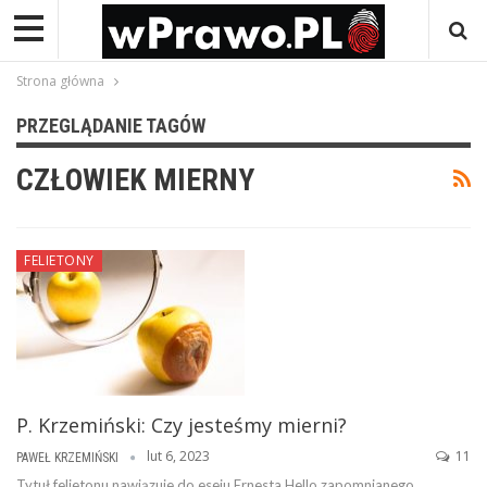
Strona główna
PRZEGLĄDANIE TAGÓW
CZŁOWIEK MIERNY
FELIETONY
P. Krzemiński: Czy jesteśmy mierni?
lut 6, 2023
11
PAWEŁ KRZEMIŃSKI
Tytuł felietonu nawiązuje do eseju Ernesta Hello zapomnianego