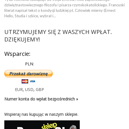
dziwiętnastowiecznego filozofa i pisarza rzymskokatolickiego. Francuski
literat napisał tekst o kondycji ludzkiej pt. Człowiek mierny (Ernest
Hello, Studia i szkice, wybrał i…
UTRZYMUJEMY SIĘ Z WASZYCH WPŁAT.
DZIĘKUJEMY!
Wsparcie:
PLN:
EUR
,
USD
,
GBP
Numer konta do wpłat bezpośrednich »
Wspieraj nas kupując w naszym sklepie.