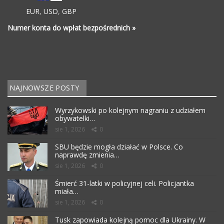
EUR
,
USD
,
GBP
Numer konta do wpłat bezpośrednich »
NAJNOWSZE POSTY
Wyrzykowski po kolejnym nagraniu z udziałem
obywatelki…
sie 1, 2026
0
SBU będzie mogła działać w Polsce. Co
naprawdę zmienia…
sie 1, 2026
0
Śmierć 31-latki w policyjnej celi. Policjantka
miała…
sie 1, 2026
0
Tusk zapowiada kolejną pomoc dla Ukrainy. W