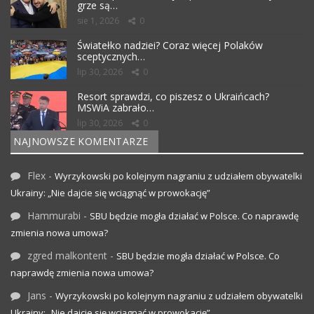
grze są…
sie 1, 2026
0
Światełko nadziei? Coraz więcej Polaków
sceptycznych…
lip 30, 2026
0
Resort sprawdzi, co piszesz o Ukraińcach?
MSWiA zabrało…
lip 30, 2026
0
NAJNOWSZE KOMENTARZE
Flex
-
Wyrzykowski po kolejnym nagraniu z udziałem obywatelki
Ukrainy: „Nie dajcie się wciągnąć w prowokację”
Hammurabi
-
SBU będzie mogła działać w Polsce. Co naprawdę
zmienia nowa umowa?
zgred malkontent
-
SBU będzie mogła działać w Polsce. Co
naprawdę zmienia nowa umowa?
Jans
-
Wyrzykowski po kolejnym nagraniu z udziałem obywatelki
Ukrainy: „Nie dajcie się wciągnąć w prowokację”