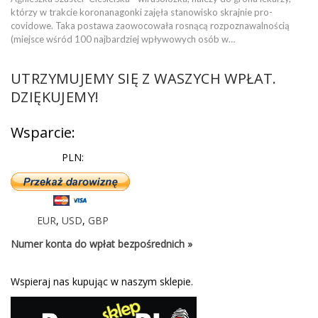
którzy w trakcie koronanagonki zajęła stanowisko skrajnie pro-
covidowe. Taka postawa zaowocowała rosnącą rozpoznawalnością
(miejsce wśród 100 najbardziej wpływowych osób w…
UTRZYMUJEMY SIĘ Z WASZYCH WPŁAT.
DZIĘKUJEMY!
Wsparcie:
PLN:
EUR
,
USD
,
GBP
Numer konta do wpłat bezpośrednich »
Wspieraj nas kupując w naszym sklepie.