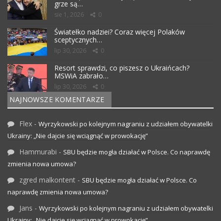
grze są…
sie 1, 2026
0
Światełko nadziei? Coraz więcej Polaków
sceptycznych…
lip 30, 2026
0
Resort sprawdzi, co piszesz o Ukraińcach?
MSWiA zabrało…
lip 30, 2026
0
NAJNOWSZE KOMENTARZE
Flex
-
Wyrzykowski po kolejnym nagraniu z udziałem obywatelki
Ukrainy: „Nie dajcie się wciągnąć w prowokację”
Hammurabi
-
SBU będzie mogła działać w Polsce. Co naprawdę
zmienia nowa umowa?
zgred malkontent
-
SBU będzie mogła działać w Polsce. Co
naprawdę zmienia nowa umowa?
Jans
-
Wyrzykowski po kolejnym nagraniu z udziałem obywatelki
Ukrainy: „Nie dajcie się wciągnąć w prowokację”