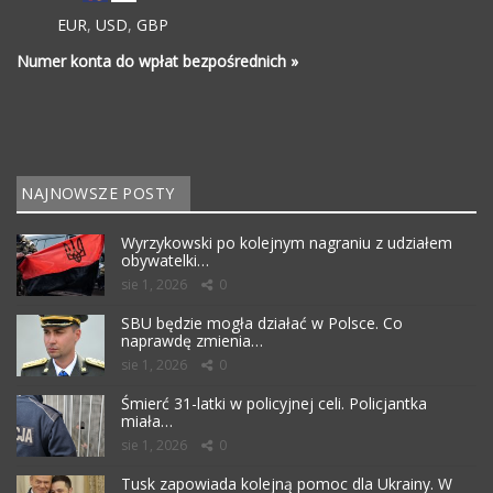
EUR
,
USD
,
GBP
Numer konta do wpłat bezpośrednich »
NAJNOWSZE POSTY
Wyrzykowski po kolejnym nagraniu z udziałem
obywatelki…
sie 1, 2026
0
SBU będzie mogła działać w Polsce. Co
naprawdę zmienia…
sie 1, 2026
0
Śmierć 31-latki w policyjnej celi. Policjantka
miała…
sie 1, 2026
0
Tusk zapowiada kolejną pomoc dla Ukrainy. W