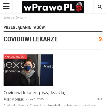
Strona główna
PRZEGLĄDANIE TAGÓW
COVIDOWI LEKARZE
WIADOMOŚCI
Covidowi lekarze piszą książkę
sie 1, 2025
1
RADEK WICHEREK
Agnieszka Szuster-Ciesielska - wirusolożka, należy do grona lekarzy,