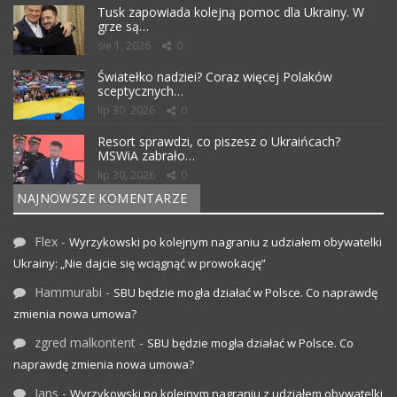
Tusk zapowiada kolejną pomoc dla Ukrainy. W
grze są…
sie 1, 2026
0
Światełko nadziei? Coraz więcej Polaków
sceptycznych…
lip 30, 2026
0
Resort sprawdzi, co piszesz o Ukraińcach?
MSWiA zabrało…
lip 30, 2026
0
NAJNOWSZE KOMENTARZE
Flex
-
Wyrzykowski po kolejnym nagraniu z udziałem obywatelki
Ukrainy: „Nie dajcie się wciągnąć w prowokację”
Hammurabi
-
SBU będzie mogła działać w Polsce. Co naprawdę
zmienia nowa umowa?
zgred malkontent
-
SBU będzie mogła działać w Polsce. Co
naprawdę zmienia nowa umowa?
Jans
-
Wyrzykowski po kolejnym nagraniu z udziałem obywatelki