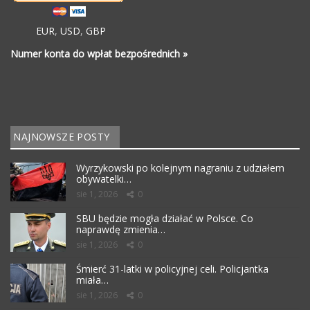
EUR
,
USD
,
GBP
Numer konta do wpłat bezpośrednich »
NAJNOWSZE POSTY
Wyrzykowski po kolejnym nagraniu z udziałem
obywatelki…
sie 1, 2026
0
SBU będzie mogła działać w Polsce. Co
naprawdę zmienia…
sie 1, 2026
0
Śmierć 31-latki w policyjnej celi. Policjantka
miała…
sie 1, 2026
0