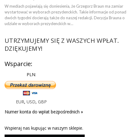
W mediach pojawiają się doniesienia, że Grzegorz Braun ma zamiar
wystartować w wyborach prezydenckich. Takie informacje od ponad
dwóch tygodni docierają także do naszej redakcji. Decyzja Brauna o
udziale w wyborach prezydenckich w…
UTRZYMUJEMY SIĘ Z WASZYCH WPŁAT.
DZIĘKUJEMY!
Wsparcie:
PLN:
EUR
,
USD
,
GBP
Numer konta do wpłat bezpośrednich »
Wspieraj nas kupując w naszym sklepie.