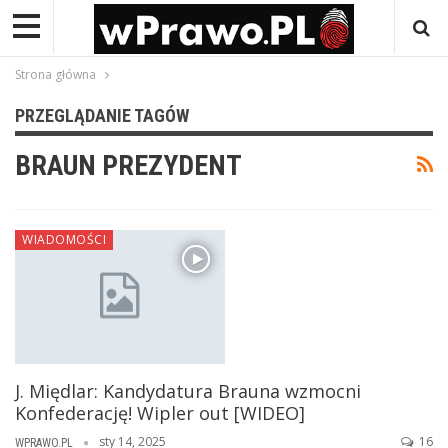
Strona główna
PRZEGLĄDANIE TAGÓW
BRAUN PREZYDENT
WIADOMOŚCI
J. Międlar: Kandydatura Brauna wzmocni
Konfederację! Wipler out [WIDEO]
sty 14, 2025
16
WPRAWO.PL