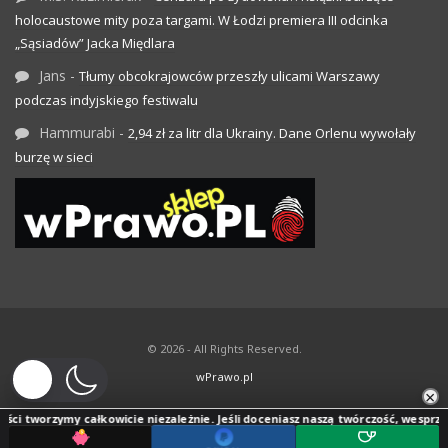
holocaustowe mity poza targami. W Łodzi premiera III odcinka
„Sąsiadów” Jacka Międlara
Jans
-
Tłumy obcokrajowców przeszły ulicami Warszawy
podczas indyjskiego festiwalu
Hammurabi
-
2,94 zł za litr dla Ukrainy. Dane Orlenu wywołały
burzę w sieci
© 2026 - All Rights Reserved.
wPrawo.pl
×
ci tworzymy całkowicie niezależnie. Jeśli doceniasz naszą twórczość, wesprzyj j