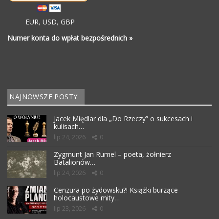
EUR
,
USD
,
GBP
Numer konta do wpłat bezpośrednich »
NAJNOWSZE POSTY
Jacek Międlar dla „Do Rzeczy” o sukcesach i
kulisach…
lip 24, 2026
0
Zygmunt Jan Rumel – poeta, żołnierz
Batalionów…
lip 24, 2026
0
Cenzura po żydowsku?! Książki burzące
holocaustowe mity…
lip 23, 2026
0