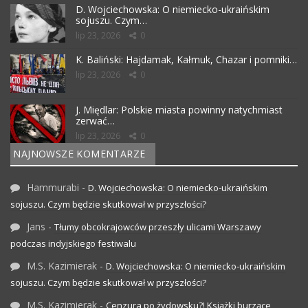
D. Wojciechowska: O niemiecko-ukraińskim
sojuszu. Czym…
lip 23, 2026
0
K. Baliński: Hajdamak, Kałmuk, Chazar i pomniki…
lip 23, 2026
0
J. Międlar: Polskie miasta powinny natychmiast
zerwać…
lip 23, 2026
0
NAJNOWSZE KOMENTARZE
Hammurabi
-
D. Wojciechowska: O niemiecko-ukraińskim
sojuszu. Czym będzie skutkował w przyszłości?
Jans
-
Tłumy obcokrajowców przeszły ulicami Warszawy
podczas indyjskiego festiwalu
M.S. Kazimierak
-
D. Wojciechowska: O niemiecko-ukraińskim
sojuszu. Czym będzie skutkował w przyszłości?
M.S. Kazimierak
-
Cenzura po żydowsku?! Książki burzące