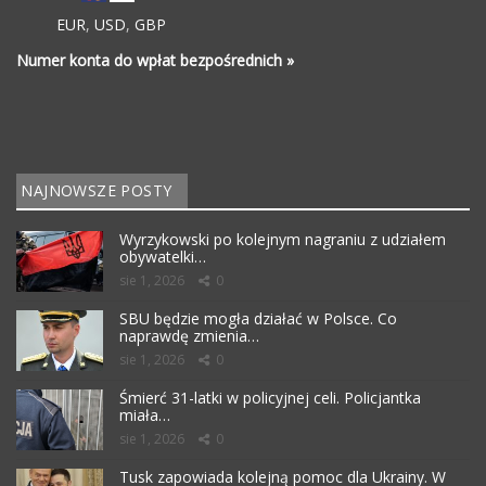
EUR
,
USD
,
GBP
Numer konta do wpłat bezpośrednich »
NAJNOWSZE POSTY
Wyrzykowski po kolejnym nagraniu z udziałem
obywatelki…
sie 1, 2026
0
SBU będzie mogła działać w Polsce. Co
naprawdę zmienia…
sie 1, 2026
0
Śmierć 31-latki w policyjnej celi. Policjantka
miała…
sie 1, 2026
0
Tusk zapowiada kolejną pomoc dla Ukrainy. W