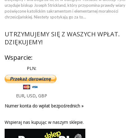
urzęduje biskup Joseph Strickland, który przypomina prawdy wiary
poświęcone katolickim sakramentom i elementarnej moralności
chrześcijańskiej. Niestety spotykają go za to…
UTRZYMUJEMY SIĘ Z WASZYCH WPŁAT.
DZIĘKUJEMY!
Wsparcie:
PLN:
EUR
,
USD
,
GBP
Numer konta do wpłat bezpośrednich »
Wspieraj nas kupując w naszym sklepie.