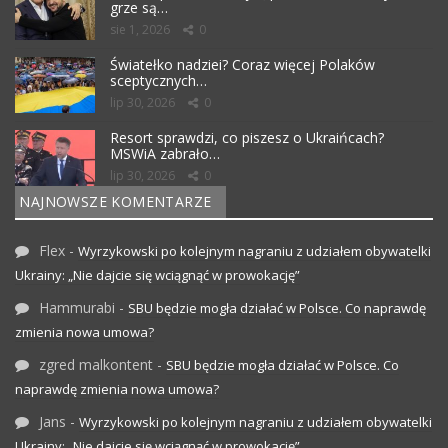
grze są…
sie 1, 2026
0
Światełko nadziei? Coraz więcej Polaków
sceptycznych…
lip 30, 2026
0
Resort sprawdzi, co piszesz o Ukraińcach?
MSWiA zabrało…
lip 30, 2026
0
NAJNOWSZE KOMENTARZE
Flex
-
Wyrzykowski po kolejnym nagraniu z udziałem obywatelki
Ukrainy: „Nie dajcie się wciągnąć w prowokację”
Hammurabi
-
SBU będzie mogła działać w Polsce. Co naprawdę
zmienia nowa umowa?
zgred malkontent
-
SBU będzie mogła działać w Polsce. Co
naprawdę zmienia nowa umowa?
Jans
-
Wyrzykowski po kolejnym nagraniu z udziałem obywatelki
Ukrainy: „Nie dajcie się wciągnąć w prowokację”