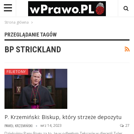
Strona główna
PRZEGLĄDANIE TAGÓW
BP STRICKLAND
FELIETONY
P. Krzemiński: Biskup, który strzeże depozytu
wrz 14, 2023
27
PAWEŁ KRZEMIŃSKI
Dziękujmy Panu Bogu za to, że w odległym Teksasie w diecezji Tyler