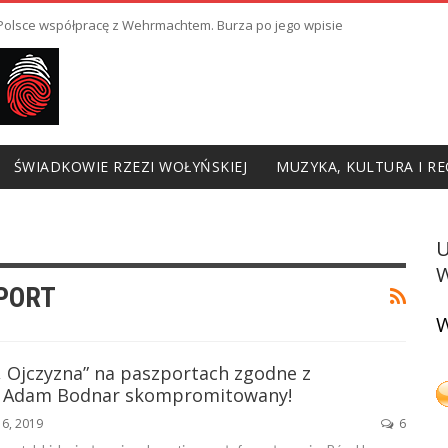
ł Polsce współpracę z Wehrmachtem. Burza po jego wpisie
ŚWIADKOWIE RZEZI WOŁYŃSKIEJ
MUZYKA, KULTURA I RE
W
PORT
W
, Ojczyzna” na paszportach zgodne z
. Adam Bodnar skompromitowany!
 6, 2019
6