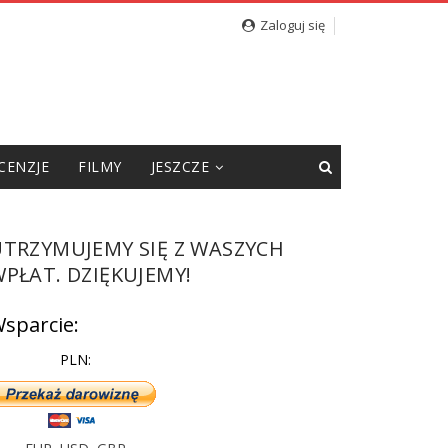
Zaloguj się
CENZJE
FILMY
JESZCZE
UTRZYMUJEMY SIĘ Z WASZYCH
PŁAT. DZIĘKUJEMY!
sparcie:
PLN: