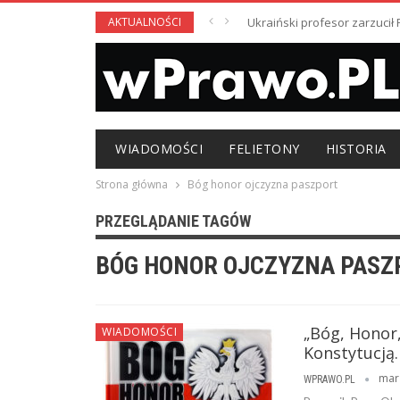
AKTUALNOŚCI
Ukraiński profesor zarzuci
WIADOMOŚCI
FELIETONY
HISTORIA
Strona główna
Bóg honor ojczyzna paszport
PRZEGLĄDANIE TAGÓW
BÓG HONOR OJCZYZNA PASZ
„Bóg, Honor
WIADOMOŚCI
Konstytucją
mar
WPRAWO.PL