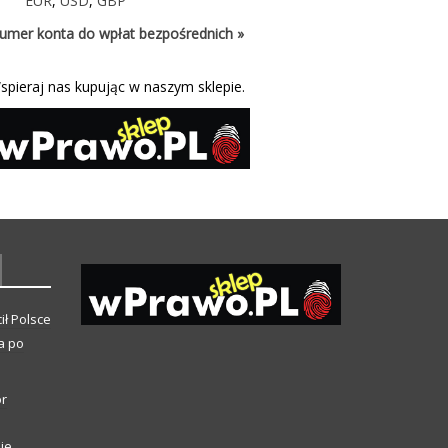
EUR
,
USD
,
GBP
umer konta do wpłat bezpośrednich »
spieraj nas kupując w naszym sklepie.
ił Polsce
a po
or
ie