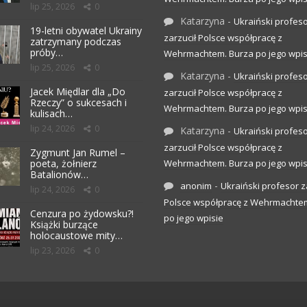
lip 25, 2026
0
Katarzyna
-
Ukraiński profes
19-letni obywatel Ukrainy
zarzucił Polsce współpracę z
zatrzymany podczas
próby…
Wehrmachtem. Burza po jego wpis
lip 25, 2026
0
Katarzyna
-
Ukraiński profes
Jacek Międlar dla „Do
zarzucił Polsce współpracę z
Rzeczy” o sukcesach i
Wehrmachtem. Burza po jego wpis
kulisach…
lip 24, 2026
0
Katarzyna
-
Ukraiński profes
zarzucił Polsce współpracę z
Zygmunt Jan Rumel –
poeta, żołnierz
Wehrmachtem. Burza po jego wpis
Batalionów…
-
anonim
Ukraiński profesor z
lip 24, 2026
0
Polsce współpracę z Wehrmachte
Cenzura po żydowsku?!
po jego wpisie
Książki burzące
holocaustowe mity…
lip 23, 2026
0