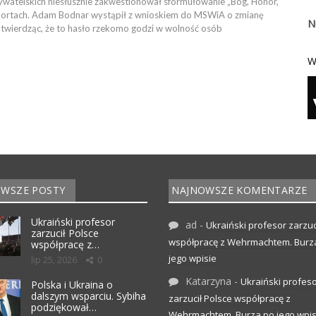
watelskich niesłusznie zakwestionował sformułowanie „Bóg, Honor,
portach. Adam Bodnar wystąpił z wnioskiem do MSWiA o zmianę
N
wierdząc, że to hasło rzekomo godzi w wolność osób
W
WSZE POSTY
NAJNOWSZE KOMENTARZE
Ukraiński profesor
ad
-
Ukraiński profesor zarzuc
zarzucił Polsce
współpracę z Wehrmachtem. Burz
współpracę z…
jego wpisie
lip 25, 2026
0
Katarzyna
-
Ukraiński profes
Polska i Ukraina o
dalszym wsparciu. Sybiha
zarzucił Polsce współpracę z
podziękował…
Wehrmachtem. Burza po jego wpis