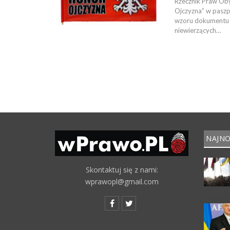
Rzecznik Praw Oby
Ojczyzna” w pasz
wzoru dokumentu t
niewierzących…
NAJNO
Skontaktuj się z nami:
wprawopl@gmail.com