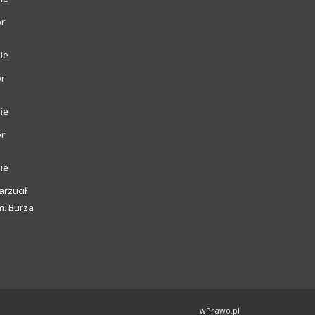
or
ie
or
ie
or
ie
arzucił
m. Burza
wPrawo.pl