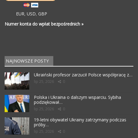
EUR
,
USD
,
GBP
Numer konta do wpłat bezpośrednich »
NAJNOWSZE POSTY
Ukraiński profesor zarzucił Polsce współpracę z…
lip 25, 2026
0
Polska i Ukraina o dalszym wsparciu. Sybiha
podziękował…
lip 25, 2026
0
19-letni obywatel Ukrainy zatrzymany podczas
próby…
lip 25, 2026
0