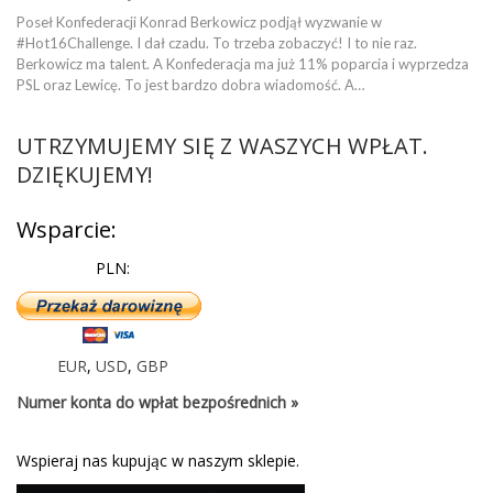
Poseł Konfederacji Konrad Berkowicz podjął wyzwanie w
#Hot16Challenge. I dał czadu. To trzeba zobaczyć! I to nie raz.
Berkowicz ma talent. A Konfederacja ma już 11% poparcia i wyprzedza
PSL oraz Lewicę. To jest bardzo dobra wiadomość. A…
UTRZYMUJEMY SIĘ Z WASZYCH WPŁAT.
DZIĘKUJEMY!
Wsparcie:
PLN:
EUR
,
USD
,
GBP
Numer konta do wpłat bezpośrednich »
Wspieraj nas kupując w naszym sklepie.