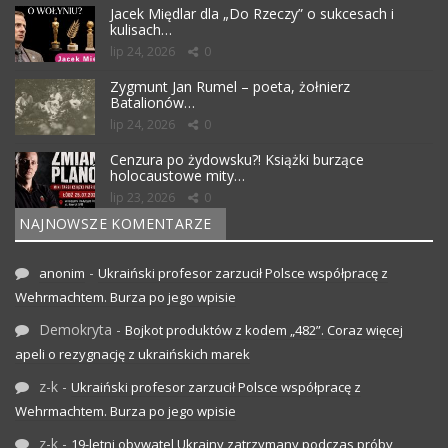
Jacek Międlar dla „Do Rzeczy” o sukcesach i
kulisach…
lip 24, 2026
0
Zygmunt Jan Rumel – poeta, żołnierz
Batalionów…
lip 24, 2026
0
Cenzura po żydowsku?! Książki burzące
holocaustowe mity…
lip 23, 2026
0
NAJNOWSZE KOMENTARZE
-
anonim
Ukraiński profesor zarzucił Polsce współpracę z
Wehrmachtem. Burza po jego wpisie
Demokryta
-
Bojkot produktów z kodem „482”. Coraz więcej
apeli o rezygnację z ukraińskich marek
z-k
-
Ukraiński profesor zarzucił Polsce współpracę z
Wehrmachtem. Burza po jego wpisie
z-k
-
19-letni obywatel Ukrainy zatrzymany podczas próby