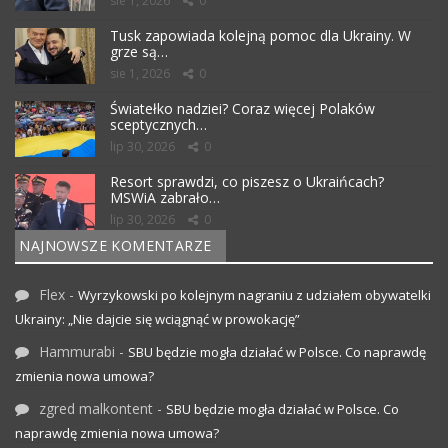
sie 1, 2026
0
Tusk zapowiada kolejną pomoc dla Ukrainy. W
grze są…
sie 1, 2026
0
Światełko nadziei? Coraz więcej Polaków
sceptycznych…
lip 30, 2026
0
Resort sprawdzi, co piszesz o Ukraińcach?
MSWiA zabrało…
lip 30, 2026
0
NAJNOWSZE KOMENTARZE
Flex
-
Wyrzykowski po kolejnym nagraniu z udziałem obywatelki
Ukrainy: „Nie dajcie się wciągnąć w prowokację”
Hammurabi
-
SBU będzie mogła działać w Polsce. Co naprawdę
zmienia nowa umowa?
zgred malkontent
-
SBU będzie mogła działać w Polsce. Co
naprawdę zmienia nowa umowa?