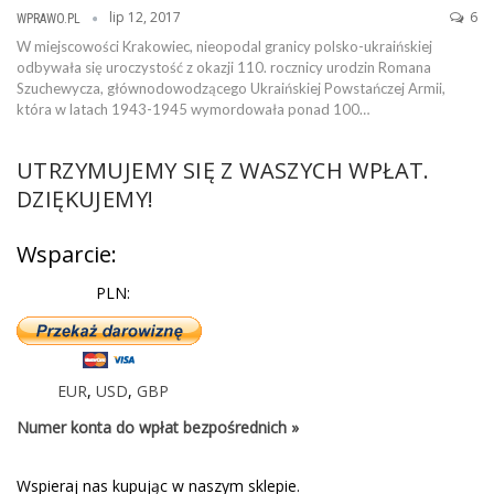
lip 12, 2017
6
WPRAWO.PL
W miejscowości Krakowiec, nieopodal granicy polsko-ukraińskiej
odbywała się uroczystość z okazji 110. rocznicy urodzin Romana
Szuchewycza, głównodowodzącego Ukraińskiej Powstańczej Armii,
która w latach 1943-1945 wymordowała ponad 100…
UTRZYMUJEMY SIĘ Z WASZYCH WPŁAT.
DZIĘKUJEMY!
Wsparcie:
PLN:
EUR
,
USD
,
GBP
Numer konta do wpłat bezpośrednich »
Wspieraj nas kupując w naszym sklepie.