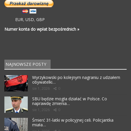
EUR
,
USD
,
GBP
Numer konta do wpłat bezpośrednich »
NAJNOWSZE POSTY
Wyrzykowski po kolejnym nagraniu z udziałem
obywatelki…
sie 1, 2026
0
SBU będzie mogła działać w Polsce. Co
naprawdę zmienia…
sie 1, 2026
0
Śmierć 31-latki w policyjnej celi. Policjantka
miała…