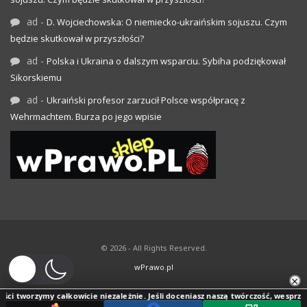
ad
-
D. Wojciechowska: O niemiecko-ukraińskim sojuszu. Czym
będzie skutkował w przyszłości?
ad
-
Polska i Ukraina o dalszym wsparciu. Sybiha podziękował
Sikorskiemu
ad
-
Ukraiński profesor zarzucił Polsce współpracę z
Wehrmachtem. Burza po jego wpisie
© 2026 - All Rights Reserved.
wPrawo.pl
×
ci tworzymy całkowicie niezależnie. Jeśli doceniasz naszą twórczość, wesprzyj j