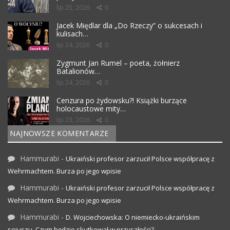
lip 25, 2026
0
Jacek Międlar dla „Do Rzeczy” o sukcesach i
kulisach…
lip 24, 2026
0
Zygmunt Jan Rumel – poeta, żołnierz
Batalionów…
lip 24, 2026
0
Cenzura po żydowsku?! Książki burzące
holocaustowe mity…
lip 23, 2026
0
NAJNOWSZE KOMENTARZE
Hammurabi
-
Ukraiński profesor zarzucił Polsce współpracę z
Wehrmachtem. Burza po jego wpisie
Hammurabi
-
Ukraiński profesor zarzucił Polsce współpracę z
Wehrmachtem. Burza po jego wpisie
Hammurabi
-
D. Wojciechowska: O niemiecko-ukraińskim
sojuszu. Czym będzie skutkował w przyszłości?