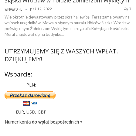
Śląska Wrocław w hołdzie Żołnierzom Wyklętym!
paź 12, 2022
7
WPRAWO.PL
Wielokrotnie dewastowany przez skrajną lewicę. Teraz zamalowany na
wniosek urzędników. Mowa o słynnym muralu kibiców Śląska Wrocław
poświęconym Żołnierzom Wyklętym na rogu ulic Kołłątaja i Kościuszki.
Mural znajdował się na budynku…
UTRZYMUJEMY SIĘ Z WASZYCH WPŁAT.
DZIĘKUJEMY!
Wsparcie:
PLN:
EUR
,
USD
,
GBP
Numer konta do wpłat bezpośrednich »