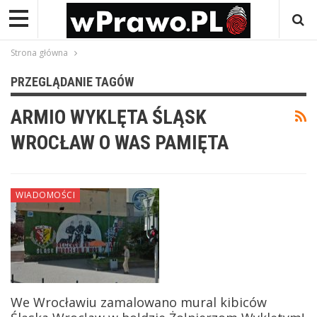
Strona główna
PRZEGLĄDANIE TAGÓW
ARMIO WYKLĘTA ŚLĄSK
WROCŁAW O WAS PAMIĘTA
WIADOMOŚCI
We Wrocławiu zamalowano mural kibiców