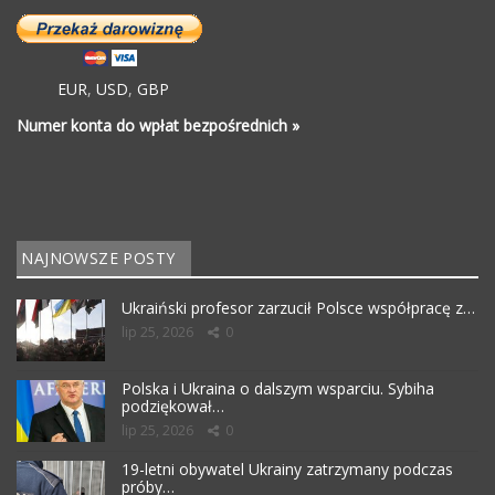
EUR
,
USD
,
GBP
Numer konta do wpłat bezpośrednich »
NAJNOWSZE POSTY
Ukraiński profesor zarzucił Polsce współpracę z…
lip 25, 2026
0
Polska i Ukraina o dalszym wsparciu. Sybiha
podziękował…
lip 25, 2026
0
19-letni obywatel Ukrainy zatrzymany podczas
próby…