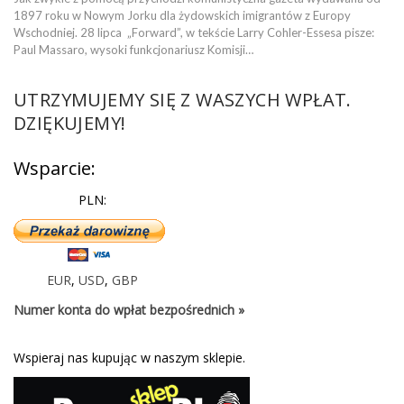
1897 roku w Nowym Jorku dla żydowskich imigrantów z Europy
Wschodniej. 28 lipca „Forward”, w tekście Larry Cohler-Essesa pisze:
Paul Massaro, wysoki funkcjonariusz Komisji…
UTRZYMUJEMY SIĘ Z WASZYCH WPŁAT.
DZIĘKUJEMY!
Wsparcie:
PLN:
EUR
,
USD
,
GBP
Numer konta do wpłat bezpośrednich »
Wspieraj nas kupując w naszym sklepie.