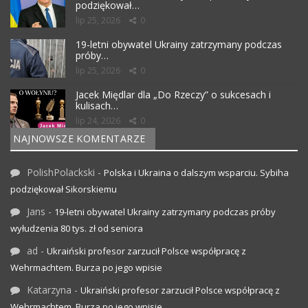
podziękował…
lip 25, 2026
0
19-letni obywatel Ukrainy zatrzymany podczas
próby…
lip 25, 2026
0
Jacek Międlar dla „Do Rzeczy” o sukcesach i
kulisach…
lip 24, 2026
0
NAJNOWSZE KOMENTARZE
PolishPolackski
-
Polska i Ukraina o dalszym wsparciu. Sybiha
podziękował Sikorskiemu
Jans
-
19-letni obywatel Ukrainy zatrzymany podczas próby
wyłudzenia 80 tys. zł od seniora
ad
-
Ukraiński profesor zarzucił Polsce współpracę z
Wehrmachtem. Burza po jego wpisie
Katarzyna
-
Ukraiński profesor zarzucił Polsce współpracę z
Wehrmachtem. Burza po jego wpisie