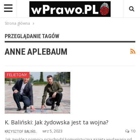
Strona główna
PRZEGLĄDANIE TAGÓW
ANNE APLEBAUM
FELIETONY
K. Baliński: Jak żydowska jest ta wojna?
wrz 5, 2023
10
KRZYSZTOF BALIŃSKI
Jak zwykle z pomocą przychodzi komunistyczna gazeta wydawana od