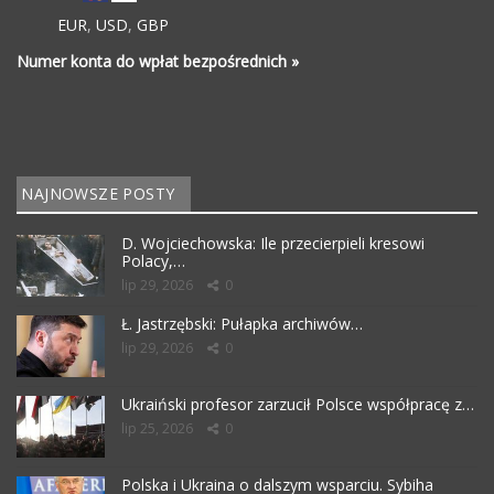
EUR
,
USD
,
GBP
Numer konta do wpłat bezpośrednich »
NAJNOWSZE POSTY
D. Wojciechowska: Ile przecierpieli kresowi
Polacy,…
lip 29, 2026
0
Ł. Jastrzębski: Pułapka archiwów…
lip 29, 2026
0
Ukraiński profesor zarzucił Polsce współpracę z…
lip 25, 2026
0
Polska i Ukraina o dalszym wsparciu. Sybiha