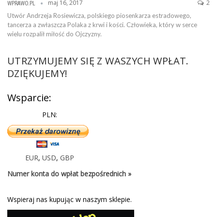
maj 16, 2017
2
WPRAWO.PL
Utwór Andrzeja Rosiewicza, polskiego piosenkarza estradowego,
tancerza a zwłaszcza Polaka z krwi i kości. Człowieka, który w serce
wielu rozpalił miłość do Ojczyzny.
UTRZYMUJEMY SIĘ Z WASZYCH WPŁAT.
DZIĘKUJEMY!
Wsparcie:
PLN:
EUR
,
USD
,
GBP
Numer konta do wpłat bezpośrednich »
Wspieraj nas kupując w naszym sklepie.