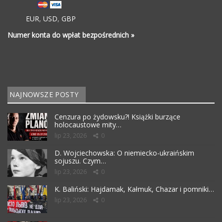
EUR
,
USD
,
GBP
Numer konta do wpłat bezpośrednich »
NAJNOWSZE POSTY
Cenzura po żydowsku?! Książki burzące
holocaustowe mity…
lip 23, 2026
0
D. Wojciechowska: O niemiecko-ukraińskim
sojuszu. Czym…
lip 23, 2026
0
K. Baliński: Hajdamak, Kałmuk, Chazar i pomniki…
lip 23, 2026
0