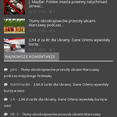
J. Międlar: Polskie miasta powinny natychmiast
zerwać…
lip 23, 2026
0
Tłumy obcokrajowców przeszły ulicami
Warszawy podczas…
lip 23, 2026
0
2,94 zł za litr dla Ukrainy. Dane Orlenu wywołały
burzę…
lip 23, 2026
0
NAJNOWSZE KOMENTARZE
Jans
-
Tłumy obcokrajowców przeszły ulicami Warszawy
podczas indyjskiego festiwalu
Hammurabi
-
2,94 zł za litr dla Ukrainy. Dane Orlenu wywołały
burzę w sieci
z-k
-
2,94 zł za litr dla Ukrainy. Dane Orlenu wywołały burzę w
sieci
Mr. X
-
Tłumy obcokrajowców przeszły ulicami Warszawy