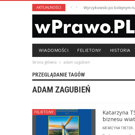
AKTUALNOŚCI
Wyrzykowski po kolejnym nag
WIADOMOŚCI
FELIETONY
HISTORIA
Strona główna
adam zagubień
PRZEGLĄDANIE TAGÓW
ADAM ZAGUBIEŃ
Katarzyna TS
FELIETONY
biznesu wia
KATARZYNA TRETER-SIERPI