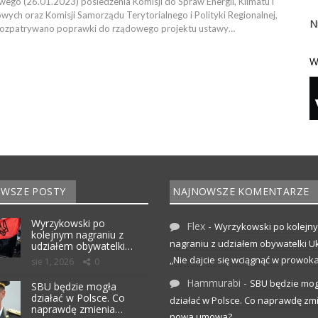
ego (26.01.2023) posiedzenia Komisji do Spraw Energii, Klimatu i
ch oraz Komisji Samorządu Terytorialnego i Polityki Regionalnej,
N
rozpatrywano poprawki do rządowego projektu ustawy…
W
WSZE POSTY
NAJNOWSZE KOMENTARZE
Wyrzykowski po
Flex
-
Wyrzykowski po kolejn
kolejnym nagraniu z
nagraniu z udziałem obywatelki Uk
udziałem obywatelki…
„Nie dajcie się wciągnąć w prowoka
sie 1, 2026
0
Hammurabi
-
SBU będzie mog
SBU będzie mogła
działać w Polsce. Co
działać w Polsce. Co naprawdę zm
naprawdę zmienia…
nowa umowa?