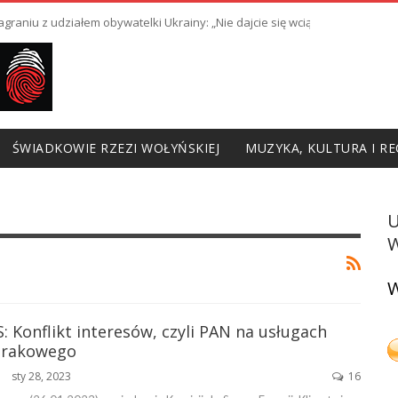
raniu z udziałem obywatelki Ukrainy: „Nie dajcie się wciągnąć w prowoka
ŚWIADKOWIE RZEZI WOŁYŃSKIEJ
MUZYKA, KULTURA I RE
W
W
: Konflikt interesów, czyli PAN na usługach
trakowego
sty 28, 2023
16
ŃSKA