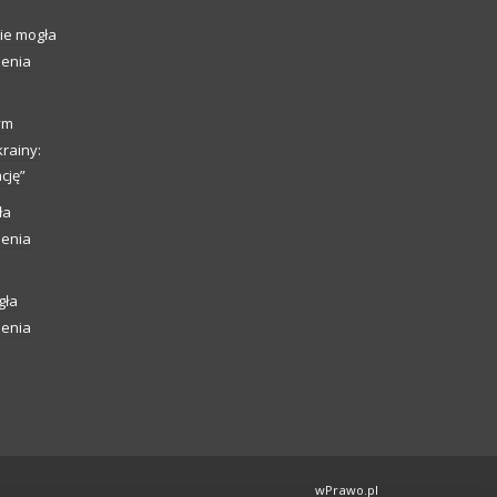
ie mogła
ienia
ym
rainy:
cję”
ła
ienia
gła
ienia
wPrawo.pl