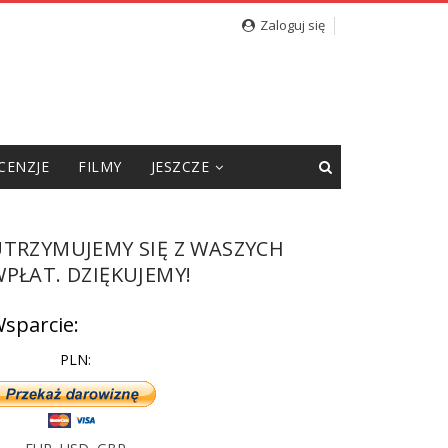
cję”
Zaloguj się
CENZJE
FILMY
JESZCZE
UTRZYMUJEMY SIĘ Z WASZYCH
PŁAT. DZIĘKUJEMY!
sparcie:
PLN: