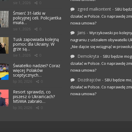
sie 1, 2026
0
zgred malkontent
-
SBU będz
Śmierć 31-latki w
działać w Polsce. Co naprawdę zm
policyjnej celi. Policjantka
miała…
nowa umowa?
sie 1, 2026
0
Jans
-
Wyrzykowski po kolejn
Tusk zapowiada kolejną
nagraniu z udziałem obywatelki Uk
pomoc dla Ukrainy. W
„Nie dajcie się wciągnąć w prowoka
grze są…
sie 1, 2026
0
Demokryta
-
SBU będzie mog
działać w Polsce. Co naprawdę zm
Światełko nadziei? Coraz
więcej Polaków
nowa umowa?
sceptycznych…
Dozdrajców
-
SBU będzie mo
lip 30, 2026
0
działać w Polsce. Co naprawdę zm
Resort sprawdzi, co
nowa umowa?
piszesz o Ukraińcach?
MSWiA zabrało…
lip 30, 2026
0