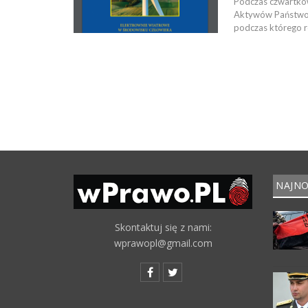
Podczas czwartkow
Aktywów Państwowy
podczas którego 
NAJNO
Skontaktuj się z nami:
wprawopl@gmail.com