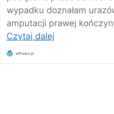
wypadku doznałam urazó
amputacji prawej kończyny
Przez
Czytaj dalej
świat
na
jednej
wPrawo.pl
nodze
[WYWIAD]