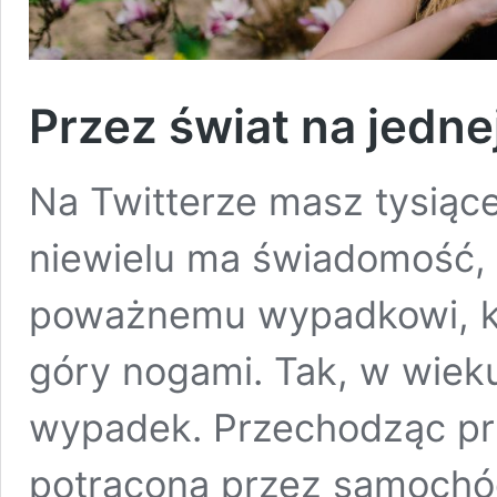
Przez świat na jedn
Na Twitterze masz tysiąc
niewielu ma świadomość, ż
poważnemu wypadkowi, kt
góry nogami. Tak, w wiek
wypadek. Przechodząc prz
potrącona przez samochó