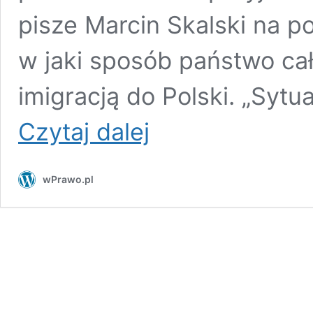
pisze Marcin Skalski na po
w jaki sposób państwo cał
imigracją do Polski. „Syt
Pracownik
Czytaj dalej
Urzędu
ds.
Cudzoziemców:
wPrawo.pl
PiS
kłamie.
Państwo
straciło
kontrolę
nad
imigracją
do
Polski