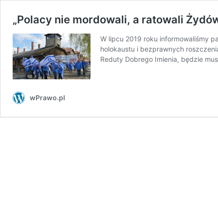
„Polacy nie mordowali, a ratowali Żyd
W lipcu 2019 roku informowaliśmy p
holokaustu i bezprawnych roszczeni
Reduty Dobrego Imienia, będzie mu
wPrawo.pl