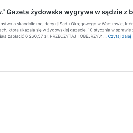
ów.” Gazeta żydowska wygrywa w sądzie z 
aństwa o skandalicznej decyzji Sądu Okręgowego w Warszawie, któr
ach, która ukazała się w żydowskiej gazecie. 10 stycznia w sprawi
„
siała zapłacić 6 260,57 zł. PRZECZYTAJ I OBEJRZYJ: …
Czytaj dalej
n
m
a
r
Ż
G
s
z
b
s
R