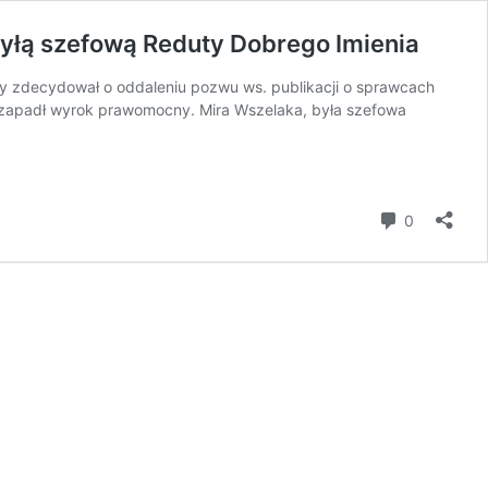
byłą szefową Reduty Dobrego Imienia
y zdecydował o oddaleniu pozwu ws. publikacji o sprawcach
e zapadł wyrok prawomocny. Mira Wszelaka, była szefowa
Polacy
ie
ordowali,
komentar
0
atowali
ydów.”
azeta
żydowska
wygrywa
w
ądzie
yłą
zefową
eduty
Dobrego