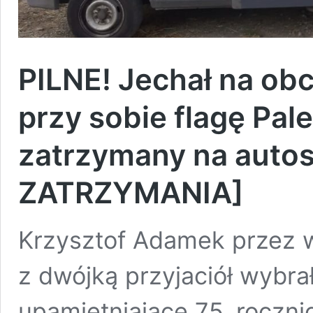
PILNE! Jechał na ob
przy sobie flagę Pale
zatrzymany na auto
ZATRZYMANIA]
Krzysztof Adamek przez w
z dwójką przyjaciół wybra
upamiętniające 75. roczni