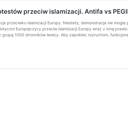
estów przeciw islamizacji. Antifa vs PEG
ja przeciwko islamizacji Europy. Niestety, demonstracja nie mogła p
riotyczni Europejczycy przeciw islamizacji Europy wraz z inną prawic
ę z grupą 1000 stronników lewicy. Aby zapobiec rozruchom, funkcjon