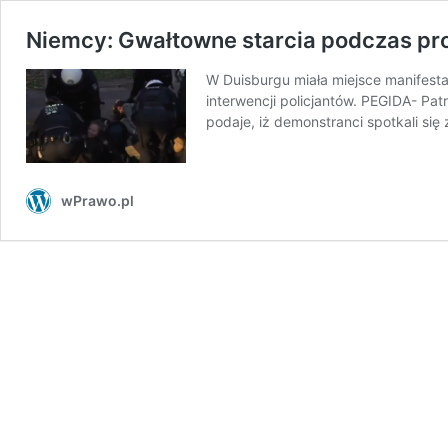
Niemcy: Gwałtowne starcia podczas prot
W Duisburgu miała miejsce manifestac
interwencji policjantów. PEGIDA- Pat
podaje, iż demonstranci spotkali si
wPrawo.pl