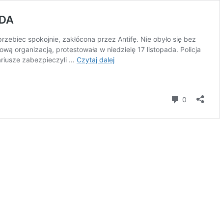
IDA
rzebiec spokojnie, zakłócona przez Antifę. Nie obyło się bez
ową organizacją, protestowała w niedzielę 17 listopada. Policja
Niemcy:
ariusze zabezpieczyli …
Czytaj dalej
Gwałtowne
starcia
podczas
komentar
0
protestów
przeciw
islamizacji.
Antifa
vs
PEGIDA