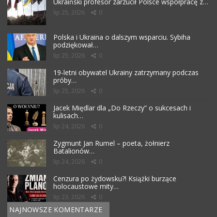
Ukraiński profesor zarzucił Polsce współpracę z…
lip 25, 2026
0
Polska i Ukraina o dalszym wsparciu. Sybiha
podziękował…
lip 25, 2026
0
19-letni obywatel Ukrainy zatrzymany podczas
próby…
lip 25, 2026
0
Jacek Międlar dla „Do Rzeczy” o sukcesach i
kulisach…
lip 24, 2026
0
Zygmunt Jan Rumel – poeta, żołnierz
Batalionów…
lip 24, 2026
0
Cenzura po żydowsku?! Książki burzące
holocaustowe mity…
lip 23, 2026
0
NAJNOWSZE KOMENTARZE