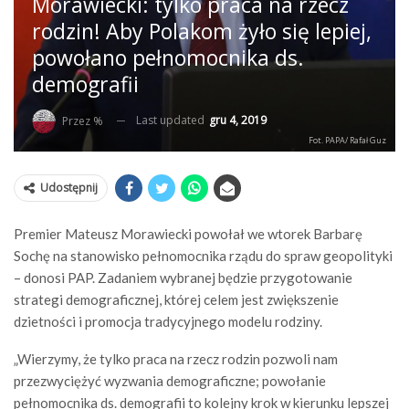
Morawiecki: tylko praca na rzecz
rodzin! Aby Polakom żyło się lepiej,
powołano pełnomocnika ds.
demografii
Last updated
gru 4, 2019
Przez %
Fot. PAPA/ Rafał Guz
Udostępnij
Premier Mateusz Morawiecki powołał we wtorek Barbarę
Sochę na stanowisko pełnomocnika rządu do spraw geopolityki
– donosi PAP. Zadaniem wybranej będzie przygotowanie
strategi demograficznej, której celem jest zwiększenie
dzietności i promocja tradycyjnego modelu rodziny.
„Wierzymy, że tylko praca na rzecz rodzin pozwoli nam
przezwyciężyć wyzwania demograficzne; powołanie
pełnomocnika ds. demografii to kolejny krok w kierunku lepszej