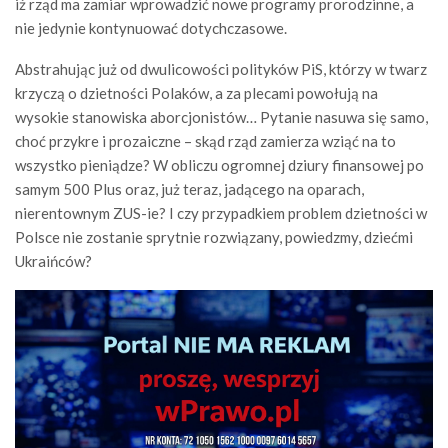
iż rząd ma zamiar wprowadzić nowe programy prorodzinne, a
nie jedynie kontynuować dotychczasowe.
Abstrahując już od dwulicowości polityków PiS, którzy w twarz
krzyczą o dzietności Polaków, a za plecami powołują na
wysokie stanowiska aborcjonistów… Pytanie nasuwa się samo,
choć przykre i prozaiczne – skąd rząd zamierza wziąć na to
wszystko pieniądze? W obliczu ogromnej dziury finansowej po
samym 500 Plus oraz, już teraz, jadącego na oparach,
nierentownym ZUS-ie? I czy przypadkiem problem dzietności w
Polsce nie zostanie sprytnie rozwiązany, powiedzmy, dziećmi
Ukraińców?