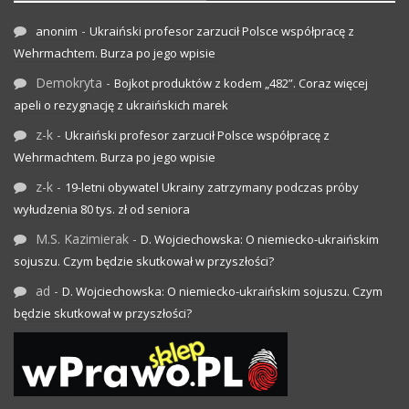
-
anonim
Ukraiński profesor zarzucił Polsce współpracę z
Wehrmachtem. Burza po jego wpisie
Demokryta
-
Bojkot produktów z kodem „482”. Coraz więcej
apeli o rezygnację z ukraińskich marek
z-k
-
Ukraiński profesor zarzucił Polsce współpracę z
Wehrmachtem. Burza po jego wpisie
z-k
-
19-letni obywatel Ukrainy zatrzymany podczas próby
wyłudzenia 80 tys. zł od seniora
M.S. Kazimierak
-
D. Wojciechowska: O niemiecko-ukraińskim
sojuszu. Czym będzie skutkował w przyszłości?
ad
-
D. Wojciechowska: O niemiecko-ukraińskim sojuszu. Czym
będzie skutkował w przyszłości?