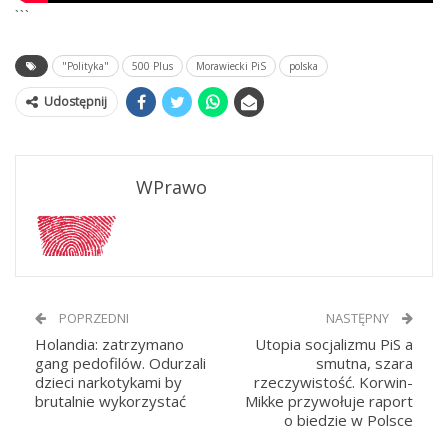
```
"Polityka"
500 Plus
Morawiecki PiS
polska
Udostępnij
WPrawo
POPRZEDNI
NASTĘPNY
Holandia: zatrzymano
Utopia socjalizmu PiS a
gang pedofilów. Odurzali
smutna, szara
dzieci narkotykami by
rzeczywistość. Korwin-
brutalnie wykorzystać
Mikke przywołuje raport
o biedzie w Polsce