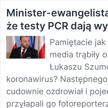
Minister-ewangelista
że testy PCR dają wy
Pamiętacie jak
media trąbiły 
Łukaszu Szumo
koronawirus? Następnego 
cudownie ozdrowiał i poj
przyłapali go fotoreporte