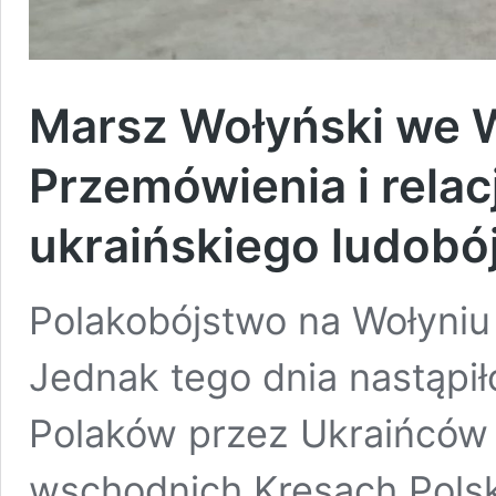
Marsz Wołyński we W
Przemówienia i rela
ukraińskiego ludob
Polakobójstwo na Wołyniu t
Jednak tego dnia nastąp
Polaków przez Ukraińców 
wschodnich Kresach Polski