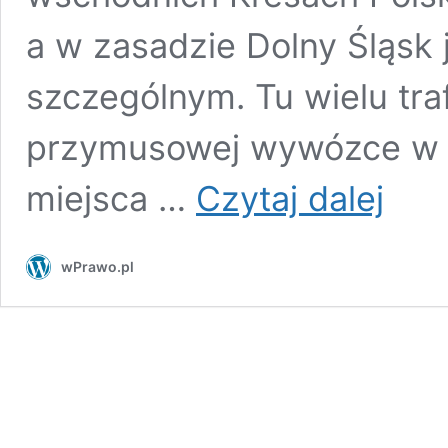
a w zasadzie Dolny Śląsk 
szczególnym. Tu wielu tra
przymusowej wywózce w 1
Marsz
miejsca …
Czytaj dalej
Wołyński
we
Wrocławi
wPrawo.pl
(11.07.202
Przemówi
i
relacje
świadków
ukraiński
ludobójst
[WIDEO]