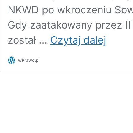
NKWD po wkroczeniu Sowi
Gdy zaatakowany przez II
Katarzyna
został …
Czytaj dalej
TS:
Wygodny
Katyń,
wPrawo.pl
niewygodny
Wołyń