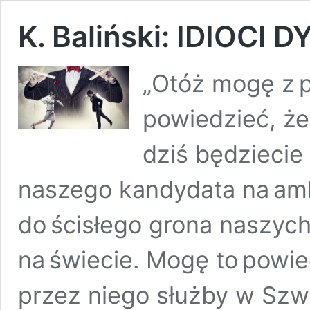
K. Baliński: IDIOCI
„Otóż mogę z 
powiedzieć, ż
dziś będziecie
naszego kandydata na amb
do ścisłego grona naszyc
na świecie. Mogę to powie
przez niego służby w Szwa