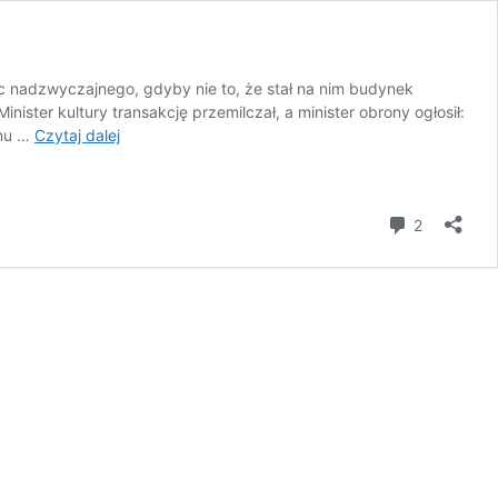
 nadzwyczajnego, gdyby nie to, że stał na nim budynek
ter kultury transakcję przemilczał, a minister obrony ogłosił:
K.
onu …
Czytaj dalej
Baliński:
Czy
w
komentar
2
Polsce
PiS
da
się
żyć?
(3/3)