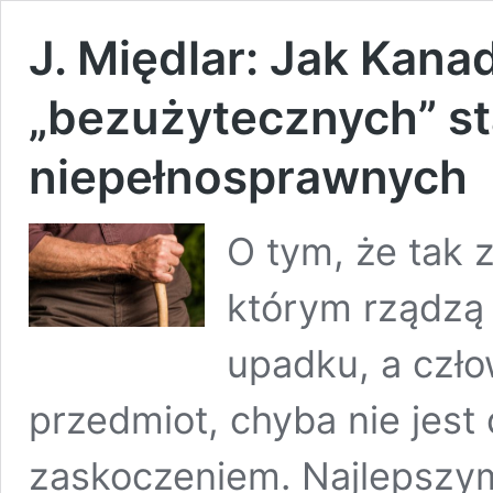
J. Międlar: Jak Kana
„bezużytecznych” st
niepełnosprawnych
O tym, że tak 
którym rządzą 
upadku, a czło
przedmiot, chyba nie jest
zaskoczeniem. Najlepszym