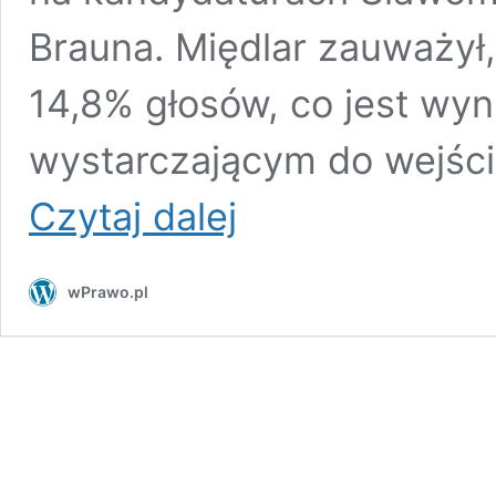
Brauna. Międlar zauważył
14,8% głosów, co jest wyn
wystarczającym do wejścia
Jacek
Czytaj dalej
Międlar
komentuje
wyniki
wPrawo.pl
wyborów
Mentzena
i
Brauna.
Co
dalej?
[WIDEO]