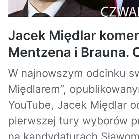
Jacek Międlar kome
Mentzena i Brauna. 
W najnowszym odcinku sw
Międlarem”, opublikowan
YouTube, Jacek Międlar o
pierwszej tury wyborów p
na kandydaturach Sławom