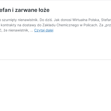
tefan i zarwane łoże
 szurnięty nienawistnik. Do dziś. Jak donosi Wirtualna Polska, Stef
kontrakty na dostawy do Zakładu Chemicznego w Policach. Za „przysłu
J.
ść, że nienawistnik, …
Czytaj dalej
Międlar:
Chciał
młodych
ciał.
Jurny
Stefan
i
zarwane
łoże