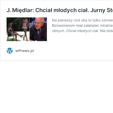
J. Międlar: Chciał młodych ciał. Jurny S
Na pierwszy rzut oka to tylko zdrowo
Biznesmenom miał załatwiać intratne 
złotych. Chciał młodych ciał. Nie do
wPrawo.pl