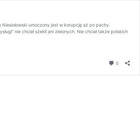
an Niesiołowski umoczony jest w korupcję aż po pachy.
gi” nie chciał szekli ani zielonych. Nie chciał także polskich
komentar
5