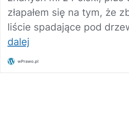
złapałem się na tym, że z
liście spadające pod drz
J.
dalej
Matysiak
z
USA:
wPrawo.pl
Nowy
Rok,
nowy
stary
prezydent
i
takież
problemy