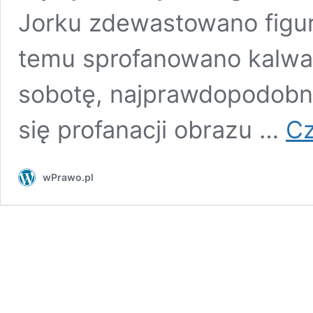
Jorku zdewastowano figurę
temu sprofanowano kalwar
sobotę, najprawdopodobni
się profanacji obrazu …
Cz
wPrawo.pl