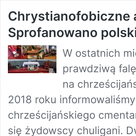
Chrystianofobiczne a
Sprofanowano polski
W ostatnich m
prawdziwą falę
na chrześcijań
2018 roku informowaliśmy
chrześcijańskiego cmentarz
się żydowscy chuligani. 